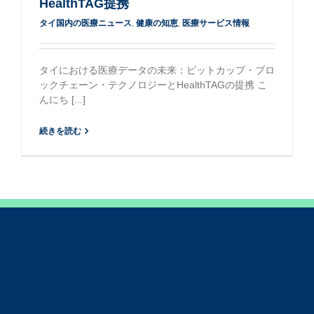
HealthTAG提携
タイ国内の医療ニュース
,
健康の知恵
,
医療サービス情報
タイにおける医療データの未来：ビットカップ・ブロ
ックチェーン・テクノロジーとHealthTAGの提携 こ
んにち [...]
続きを読む