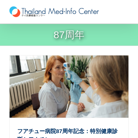
Skip
to
content
87周年
フアチュー病院87周年記念：特別健康診