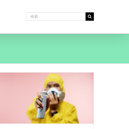
検
索
…