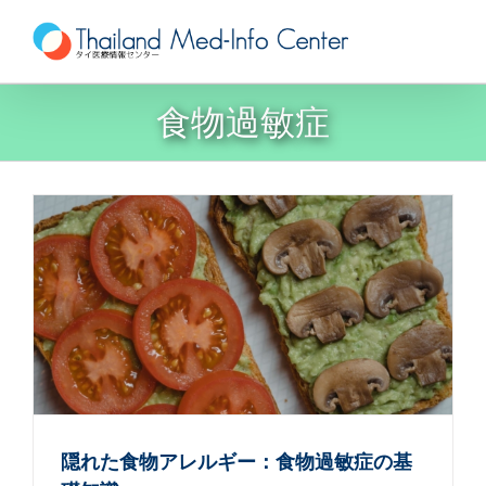
Skip
to
content
食物過敏症
隠れた食物アレルギー：食物過敏症の基