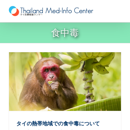
Skip
to
content
食中毒
タイの熱帯地域での食中毒について