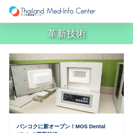
Skip
to
content
革新技術
バンコクに新オープン！MOS Dental