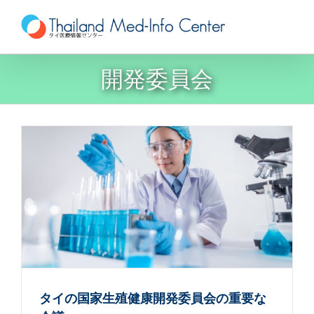
Skip
to
content
開発委員会
タイの国家生殖健康開発委員会の重要な