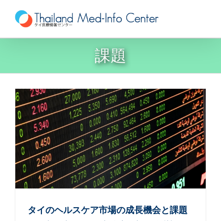
Skip
to
content
課題
タイのヘルスケア市場の成長機会と課題