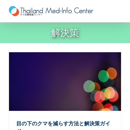
Skip
to
content
解決策
目の下のクマを減らす方法と解決策ガイ