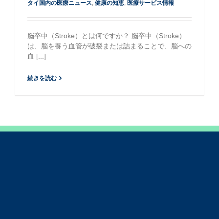
タイ国内の医療ニュース
,
健康の知恵
,
医療サービス情報
脳卒中（Stroke）とは何ですか？ 脳卒中（Stroke）
は、脳を養う血管が破裂または詰まることで、脳への
血 [...]
続きを読む