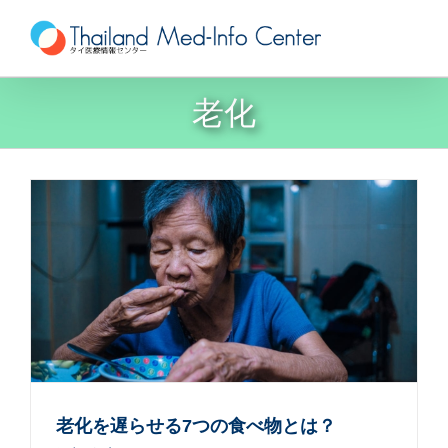
Skip
to
content
老化
老化を遅らせる7つの食べ物とは？