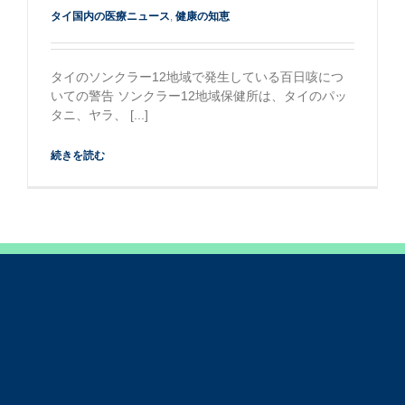
百日咳についての警告
タイ国内の医療ニュース
,
健康の知恵
タイのソンクラー12地域で発生している百日咳につ
いての警告 ソンクラー12地域保健所は、タイのパッ
タニ、ヤラ、 [...]
続きを読む