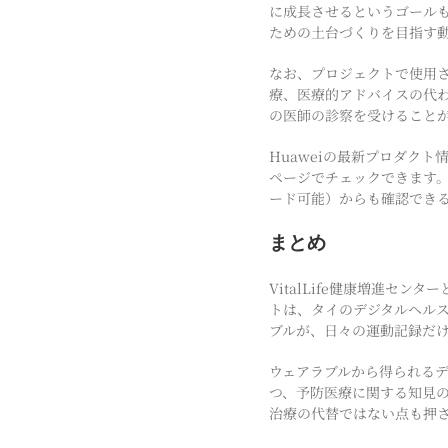
に成長させるというゴール
ための土台づくりを目指す
なお、プロジェクトで使用
療、医療的アドバイスの代
の医師の診察を受けること
Huaweiの最新プロダクト情
ページでチェックできます。ま
ード可能）からも確認でき
まとめ
VitalLife健康増進センター
トは、タイのデジタルヘルス分
ブルが、日々の運動記録だ
ウェアラブルから得られる
つ、予防医療に関する知見
治療の代替ではない点も押