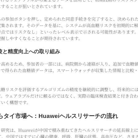
にすることが狙いとされています。
への参加ボタンを押し、定められた同意手続きを完了すると、決められ
収集されます。そのデータを基に、システムが高血糖リスクを初期的に
時点ではリスクなし」といったレベル表示で示される可能性があります
把握しやすくなることが期待されています。
較と精度向上への取り組み
を高めるため、参加者の一部には、病院側から連絡が入り、追加で血糖
こで得られた血糖値データは、スマートウォッチが収集した情報と比較
糖リスクを評価するアルゴリズムの精度を継続的に調整し、将来的には
す。ウェアラブルだけに頼るのではなく、実際の臨床検査結果と付き合
ていく構想です。
タイ市場へ：Huaweiヘルスリサーチの流れ
研究は、Huaweiが中国で積み重ねてきたヘルスリサーチの延長線上にあ
ormを通じて、中国ではすでに心臓の健康、呼吸、肝臓の状態、高血圧など、