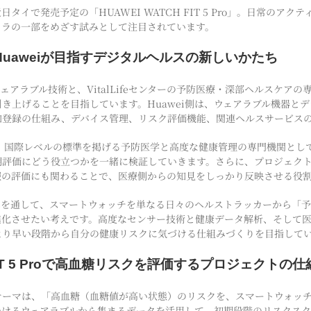
タイで発売予定の「HUAWEI WATCH FIT 5 Pro」。日常のアク
フラの一部をめざす試みとして注目されています。
ターとHuaweiが目指すデジタルヘルスの新しいかたち
ウェアラブル技術と、VitalLifeセンターの予防医療・深部ヘルスケア
き上げることを目指しています。Huawei側は、ウェアラブル機器と
加登録の仕組み、デバイス管理、リスク評価機能、関連ヘルスサービス
ンターは、国際レベルの標準を掲げる予防医学と高度な健康管理の専門機関と
期評価にどう役立つかを一緒に検証していきます。さらに、プロジェク
報の評価にも関わることで、医療側からの知見をしっかり反映させる役
組みを通して、スマートウォッチを単なる日々のヘルストラッカーから「
進化させたい考えです。高度なセンサー技術と健康データ解析、そして
より早い段階から自分の健康リスクに気づける仕組みづくりを目指して
 FIT 5 Proで高血糖リスクを評価するプロジェクトの仕
テーマは、「高血糖（血糖値が高い状態）のリスクを、スマートウォッ
つけるウェアラブルから集まるデータを活用して、初期段階のリスクス