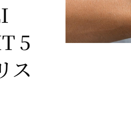
I
T 5
リス