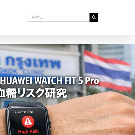
検
索
…