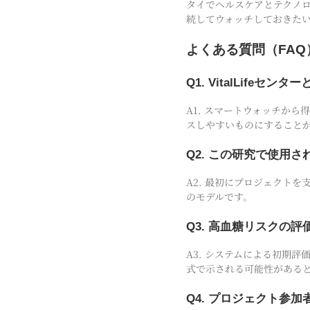
タイでヘルスケアとテクノロジ
続してウォッチしておきた
よくある質問（FAQ
Q1. VitalLife
A1. スマートウォッチか
スしやすいものにすること
Q2. この研究で使用
A2. 最初にプロジェクトを支
のモデルです。
Q3. 高血糖リスクの
A3. システムによる初期
式で示される可能性がある
Q4. プロジェクト参