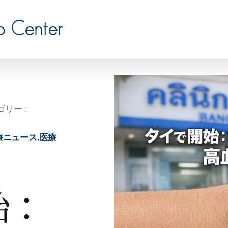
リー :
療ニュース
,
医療
始：