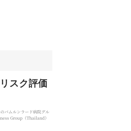
血糖リスク評価
クのバムルンラード病院グル
s Group（Thailand）