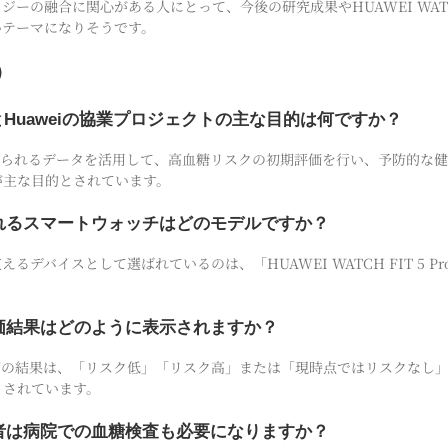
ーの融合に関心がある人にとって、今後の研究成果やHUAWEI WATCH 
いテーマになりそうです。
）
センターとHuaweiの協業プロジェクトの主な目的は何ですか？
ら得られるデータを活用して、高血糖リスクの初期評価を行い、予防的な
が主な目的とされています。
されるスマートウォッチはどのモデルですか？
えるデバイスとして選ばれているのは、「HUAWEI WATCH FIT 5 
評価結果はどのように表示されますか？
評価の結果は、「リスク低」「リスク高」または「現時点ではリスクなし」
とされています。
加者は病院での血糖検査も必要になりますか？