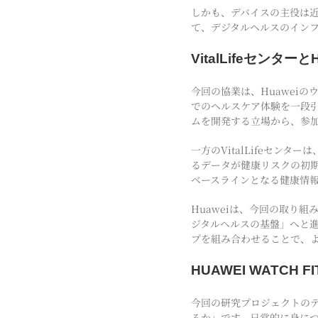
しかも、デバイスの主役は近日
て、デジタルヘルスのイン
VitalLifeセン
今回の協業は、Huaweiの
でのヘルスケア体験を一段引
ムを開発する立場から、参
一方のVitalLifeセ
るデータが健康リスクの初
ベースラインとなる健康情
Huaweiは、今回の取り
ジタルヘルスの基盤」へと
プを組み合わせることで、
HUAWEI WATCH
今回の研究プロジェクトの
るか」です。日常的に身に