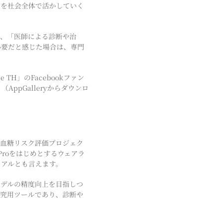
術を社会全体で活かしていく
り、「医師による診断や治
必要だと感じた場合は、専門
TH」のFacebookファン
ppGalleryからダウンロ
による、高血糖リスク評価プロジェク
 Proをはじめとするウェアラ
イアルとも言えます。
モデルの精度向上を目指しつ
研究用ツールであり、診断や