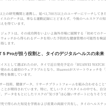
70以上の研究機関と連携し、延べ1,700万以上のユーザーにリーチして
バイスのデータは、単なる運動記録にとどまらず、今後のヘルスケアの知
応えを得ています。
ロジェクトは、その成功例をいよいよ海外市場に展開する「初めてのケ
トウォッチから得られるデータを用いた予防的な健康管理の可能性を検
目指します。
 FIT 5 Proが担う役割と、タイのデジタルヘルスの未来
スとして選ばれたのが、タイで近日発売予定の「HUAWEI WATCH FI
使われる最初のウェアラブルとなり、Huaweiがスマートウォッチを
姿勢を象徴しています。
oは、センサー技術、健康データ、リサーチプラットフォームを組み合わせる
ることが期待されています。特に、忙しいライフスタイルの中でも、自
、データをもとにしたリスクの“気づき”は心強いサポートになりそう
研究で得られた知見を学術および産業の両面で共有し、タイのヘルステ