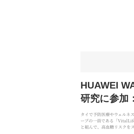
HUAWEI 
研究に参加：V
タイで予防医療やウェルネ
ープの一員である「VitalLif
と組んで、高血糖リスクを