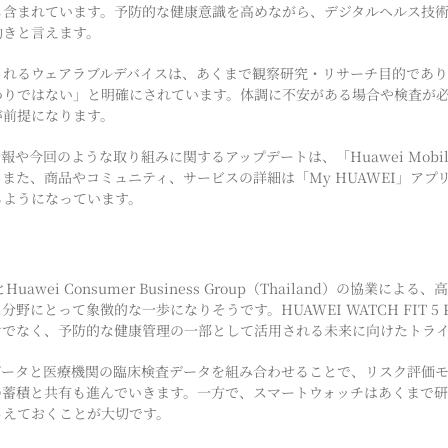
も含まれています。予防的な健康意識を高めながら、デジタルヘルス技
動きと言えます。
されるウェアラブルデバイスは、あくまで観察研究・リサーチ目的であ
わりではない」と明確にされています。体調に不安がある場合や検査が
が前提になります。
報や今回のような取り組みに関するアップデートは、「Huawei Mobile 
た、商品やコミュニティ、サービスの詳細は「My HUAWEI」アプリ（A
るようになっています。
とHuawei Consumer Business Group（Thailand）の協業
野にとって象徴的な一歩になりそうです。HUAWEI WATCH FIT 5
けでなく、予防的な健康管理の一部として活用される未来に向けたトラ
データと医療機関の臨床検査データを組み合わせることで、リスク評価
の蓄積と共有も進んでいきます。一方で、スマートウォッチはあくまで
さえておくことが大切です。