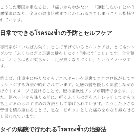
こうした要因が重なると、「痛いから歩かない」「運動しない」という
悪循環になり、全身の健康状態までじわじわ落ちてしまうことも指摘さ
れています。
日常でできるโรครองช้ำの予防とセルフケア
専門家が「いちばん効く」として挙げているセルフケアは、とてもシン
プルで「ふくらはぎと足裏の腱をとにかく“伸ばす”こと」です。合言葉
は「ふくらはぎが柔らかい＝足が痛くなりにくい」というイメージで
す。
例えば、仕事中に座りながらテニスボールを足裏でコロコロ転がしてマ
ッサージする方法が紹介されています。足底の腱を優しく刺激しながら
ほぐすイメージで続けることで、腱の柔軟性アップが期待できます。ま
た、朝ベッドから降りる前に、軽くふくらはぎをストレッチしてから立
ち上がるのもおすすめの方法として挙げられています。こうした小さな
習慣を積み重ねることで、急な「ビキッ」とした痛みをかなり減らせる
と言われています。
タイの病院で行われるโรครองช้ำの治療法