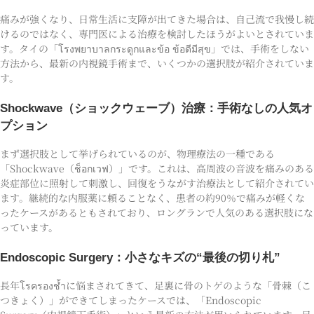
痛みが強くなり、日常生活に支障が出てきた場合は、自己流で我慢し続
けるのではなく、専門医による治療を検討したほうがよいとされていま
す。タイの「โรงพยาบาลกระดูกและข้อ ข้อดีมีสุข」では、手術をしない
方法から、最新の内視鏡手術まで、いくつかの選択肢が紹介されていま
す。
Shockwave（ショックウェーブ）治療：手術なしの人気オ
プション
まず選択肢として挙げられているのが、物理療法の一種である
「Shockwave（ช็อกเวฟ）」です。これは、高周波の音波を痛みのある
炎症部位に照射して刺激し、回復をうながす治療法として紹介されてい
ます。継続的な内服薬に頼ることなく、患者の約90％で痛みが軽くな
ったケースがあるともされており、ロングランで人気のある選択肢にな
っています。
Endoscopic Surgery：小さなキズの“最後の切り札”
長年โรครองช้ำに悩まされてきて、足裏に骨のトゲのような「骨棘（こ
つきょく）」ができてしまったケースでは、「Endoscopic