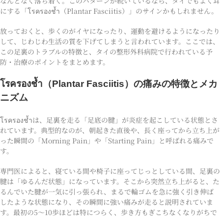
なんとなく落ち着く。このパターンが続いているなら、タイでもよく耳
にする「โรครองช้ำ（Plantar Fasciitis）」のサインかもしれません。
放っておくと、歩くのがイヤになったり、運動を避けるようになったり
して、じわじわ生活の質を下げてしまうと言われています。ここでは、
この足裏のトラブルの特徴と、タイの整形外科病院で行われている予
防・治療のポイントをまとめます。
โรครองช้ำ（Plantar Fasciitis）の痛みの特徴とメカ
ニズム
โรครองช้ำは、足裏を走る「足底の腱」が炎症を起こしている状態とさ
れています。典型的なのが、朝起きた直後や、長く座ってから立ち上が
った瞬間の「Morning Pain」や「Starting Pain」と呼ばれる痛みで
す。
専門医によると、寝ている間や椅子に座ってじっとしている間、足裏の
腱は「ゆるんだ状態」になっています。そこから突然立ち上がると、た
るんでいた腱が一気に引っ張られ、まるで輪ゴムを急に強く引き伸ば
したような状態になり、その瞬間に強い痛みが走ると説明されていま
す。最初の5〜10歩ほどは特につらく、歩き方もぎこちなくなりがちで