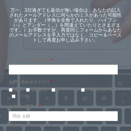
万一、3日過ぎても返信が無い場合は、あなたの記入
されたメールアドレスに何らかのミスがあった可能性
があります。（半角を全角で入れたり、ハイフン
（-）とアンダー（＿）を間違えていたりとさまざま
です。）お手数ですが、再度同じフォームからあなた
のメールアドレスを手入力ではなく、コピー＆ペース
トして再度お申し込み下さい。
お問合わせ先医療機関
*
お問い合わせカテゴリ
*
植毛
美容整形
デトックス
手術・治療予約
その他
お名前（漢字）
*
名前と苗字の間にスペースを入れて下さい。