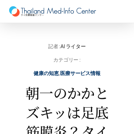
Skip
to
content
記者 :
AI ライター
カテゴリー :
健康の知恵
,
医療サービス情報
朝一のかかと
ズキッは足底
筋膜炎？タイ