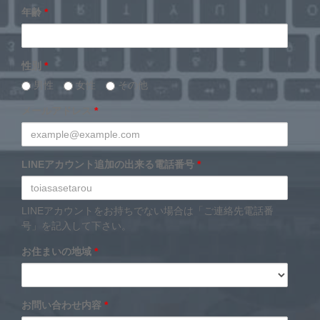
年齢
*
性別
*
男性
女性
その他
メールアドレス
*
LINEアカウント追加の出来る電話番号
*
LINEアカウントをお持ちでない場合は「ご連絡先電話番
号」を記入して下さい。
お住まいの地域
*
お問い合わせ内容
*