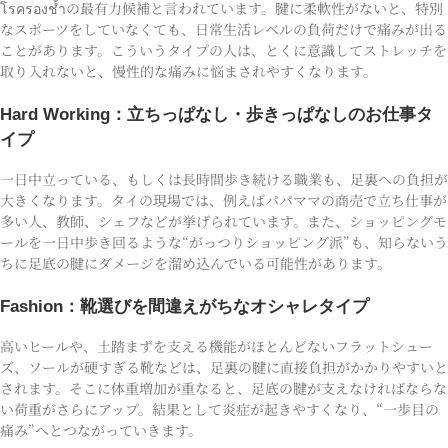
โรครองช้ำの最有力候補と言われています。腱に柔軟性がないと、特別
なスポーツをしていなくても、日常生活レベルの負荷だけで痛みが出る
ことがあります。こういうタイプの人は、とくに意識してストレッチを
取り入れないと、慢性的な痛みに悩まされやすくなります。
Hard Working：立ちっぱなし・歩きっぱなしのお仕事タ
イプ
一日中立っている、もしくは長時間歩き続ける職業も、足裏への負担が
大きくなります。タイの現場では、例えばパパママの商売で立ち仕事が
多い人、教師、シェフなどが挙げられています。また、ショッピングモ
ールを一日中歩き回るような“がっつりショッピング派”も、知らないう
ちに足底の腱にダメージを溜め込んでいる可能性があります。
Fashion：靴選びを間違えがちなオシャレタイプ
高いヒールや、土踏まずを支える機能がほとんどないフラットシュー
ズ、ソールが硬すぎる靴などは、足裏の腱に直接負担がかかりやすいと
されます。そこに体重増加が重なると、足底の腱が支えなければならな
い荷重がさらにアップ。結果として炎症が起きやすくなり、“一歩目の
痛み”へとつながっていきます。