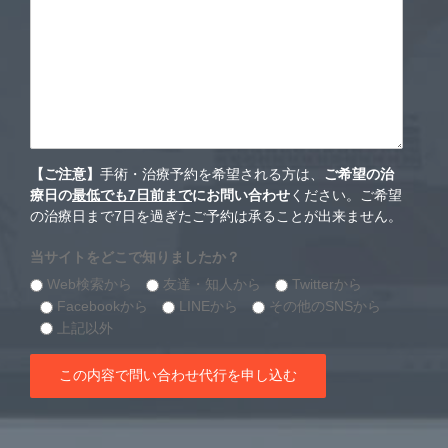
【ご注意】
手術・治療予約を希望される方は、
ご希望の治
療日の
最低でも7日前まで
にお問い合わせ
ください。ご希望
の治療日まで7日を過ぎたご予約は承ることが出来ません。
当サイトをどこで知りましたか？
Web検索から
友達・知人から
Twitterから
Facebookから
LINEから
その他のSNSから
上記以外