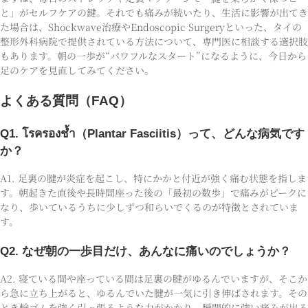
と」がセルフケアの鍵。それでも痛みが続いたり、生活に影響が出てき
た場合は、Shockwave治療やEndoscopic Surgeryといった、タイの
整形外科病院で提供されている方法について、専門医に相談する選択肢
もあります。朝の一歩が“パワフルなスタート”になるように、今日から
足のケアを見直してみてください。
よくある質問（FAQ）
Q1. โรครองช้ำ（Plantar Fasciitis）って、どんな病気です
か？
A1. 足裏の腱が炎症を起こし、特にかかと付近が強く痛む状態を指しま
す。朝起きた直後や長時間座った後の「最初の数歩」で痛みがピークに
なり、歩いているうちに少しずつ和らいでくるのが特徴とされていま
す。
Q2. なぜ朝の一歩目だけ、あんなに痛いのでしょうか？
A2. 寝ている間や座っている間は足裏の腱がゆるんでいますが、そこか
ら急に立ち上がると、ゆるんでいた腱が一気に引き伸ばされます。その
とき輪ゴムを強く引っ張るような力がかかり、瞬間的に強い痛みが出る