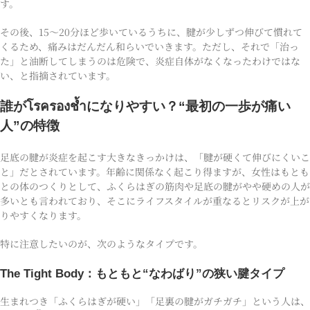
す。
その後、15〜20分ほど歩いているうちに、腱が少しずつ伸びて慣れて
くるため、痛みはだんだん和らいでいきます。ただし、それで「治っ
た」と油断してしまうのは危険で、炎症自体がなくなったわけではな
い、と指摘されています。
誰がโรครองช้ำになりやすい？“最初の一歩が痛い
人”の特徴
足底の腱が炎症を起こす大きなきっかけは、「腱が硬くて伸びにくいこ
と」だとされています。年齢に関係なく起こり得ますが、女性はもとも
との体のつくりとして、ふくらはぎの筋肉や足底の腱がやや硬めの人が
多いとも言われており、そこにライフスタイルが重なるとリスクが上が
りやすくなります。
特に注意したいのが、次のようなタイプです。
The Tight Body：もともと“なわばり”の狭い腱タイプ
生まれつき「ふくらはぎが硬い」「足裏の腱がガチガチ」という人は、