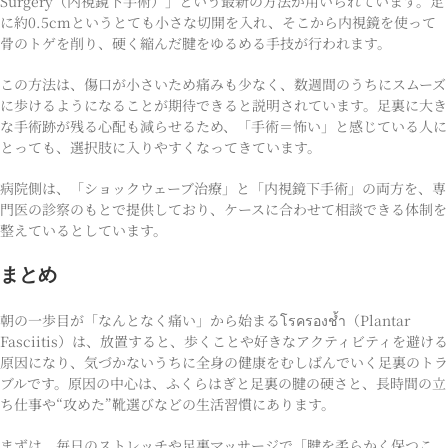
Surgery（内視鏡下手術）」という最新の方法が用いられています。足
に約0.5cmというとても小さな切開を入れ、そこから内視鏡を使って
骨のトゲを削り、硬く縮んだ腱をゆるめる手技が行われます。
この方法は、傷口が小さいため痛みも少なく、数週間のうちにスムーズ
に歩けるようになることが期待できると説明されています。足裏に大き
な手術跡が残る心配も減らせるため、「手術＝怖い」と感じている人に
とっても、選択肢に入りやすくなってきています。
病院側は、「ショックウェーブ治療」と「内視鏡下手術」の両方を、専
門医の診察のもとで提供しており、ケースに合わせて相談できる体制を
整えているとしています。
まとめ
朝の一歩目が「なんとなく痛い」から始まるโรครองช้ำ（Plantar
Fasciitis）は、放置すると、歩くことや好きなアクティビティを避ける
原因になり、気づかないうちに全身の健康をむしばんでいく足裏のトラ
ブルです。原因の中心は、ふくらはぎと足裏の腱の硬さと、長時間の立
ち仕事や“攻めた”靴選びなどの生活習慣にあります。
まずは、毎日のストレッチや足裏マッサージで「腱を柔らかく保つこ