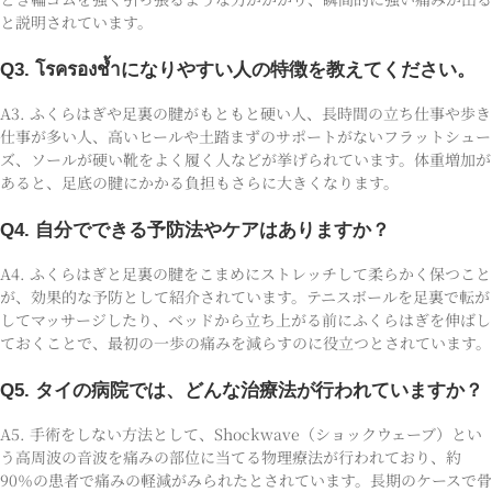
と説明されています。
Q3. โรครองช้ำになりやすい人の特徴を教えてください。
A3. ふくらはぎや足裏の腱がもともと硬い人、長時間の立ち仕事や歩き
仕事が多い人、高いヒールや土踏まずのサポートがないフラットシュー
ズ、ソールが硬い靴をよく履く人などが挙げられています。体重増加が
あると、足底の腱にかかる負担もさらに大きくなります。
Q4. 自分でできる予防法やケアはありますか？
A4. ふくらはぎと足裏の腱をこまめにストレッチして柔らかく保つこと
が、効果的な予防として紹介されています。テニスボールを足裏で転が
してマッサージしたり、ベッドから立ち上がる前にふくらはぎを伸ばし
ておくことで、最初の一歩の痛みを減らすのに役立つとされています。
Q5. タイの病院では、どんな治療法が行われていますか？
A5. 手術をしない方法として、Shockwave（ショックウェーブ）とい
う高周波の音波を痛みの部位に当てる物理療法が行われており、約
90％の患者で痛みの軽減がみられたとされています。長期のケースで骨