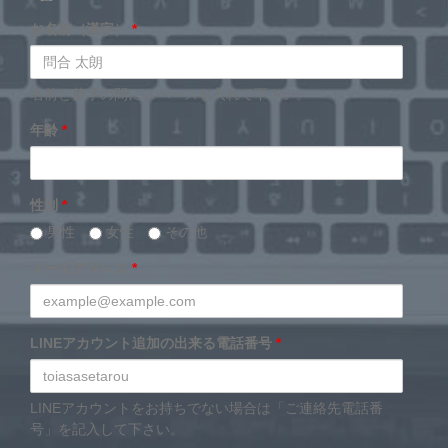
お名前（漢字）
*
名前と苗字の間にスペースを入れて下さい。
年齢
*
性別
*
男性
女性
その他
メールアドレス
*
LINEアカウント追加の出来る電話番号
*
LINEアカウントをお持ちでない場合は「ご連絡先電話番
号」を記入して下さい。