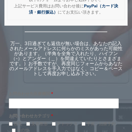
上記サービス費用はお問い合わせ後に
PayPal（カード決
済・銀行振込）
にてお支払い頂きます。
万一、3日過ぎても返信が無い場合は、あなたの記入
されたメールアドレスに何らかのミスがあった可能性
があります。（半角を全角で入れたり、ハイフン
（-）とアンダー（＿）を間違えていたりとさまざま
です。）お手数ですが、再度同じフォームからあなた
のメールアドレスを手入力ではなく、コピー＆ペース
トして再度お申し込み下さい。
お問合わせ先医療機関
*
お問い合わせカテゴリ
*
植毛
美容整形
デトックス
手術・治療予約
その他