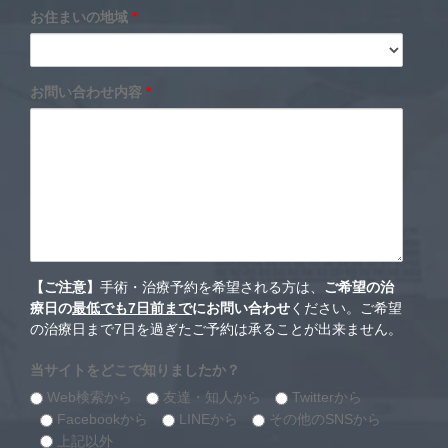
お住まいの地域
*
お問い合わせ内容
*
【ご注意】
手術・治療予約を希望される方は、
ご希望の治
療日の
最低でも7日前まで
にお問い合わせ
ください。ご希望
の治療日まで7日を過ぎたご予約は承ることが出来ません。
当サイトをどこで知りましたか？
Web検索から
友達・知人から
Twitterから
Facebookから
LINEから
その他のSNSから
上記以外