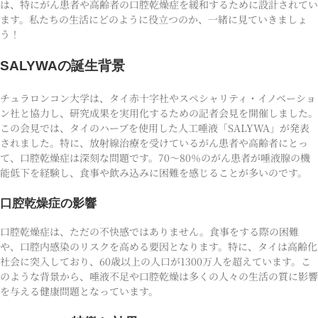
は、特にがん患者や高齢者の口腔乾燥症を緩和するために設計されてい
ます。私たちの生活にどのように役立つのか、一緒に見ていきましょ
う！
SALYWAの誕生背景
チュラロンコン大学は、タイ赤十字社やスペシャリティ・イノベーショ
ン社と協力し、研究成果を実用化するための記者会見を開催しました。
この会見では、タイのハーブを使用した人工唾液「SALYWA」が発表
されました。特に、放射線治療を受けているがん患者や高齢者にとっ
て、口腔乾燥症は深刻な問題です。70〜80％のがん患者が唾液腺の機
能低下を経験し、食事や飲み込みに困難を感じることが多いのです。
口腔乾燥症の影響
口腔乾燥症は、ただの不快感ではありません。食事をする際の困難
や、口腔内感染のリスクを高める要因となります。特に、タイは高齢化
社会に突入しており、60歳以上の人口が1300万人を超えています。こ
のような背景から、唾液不足や口腔乾燥は多くの人々の生活の質に影響
を与える健康問題となっています。