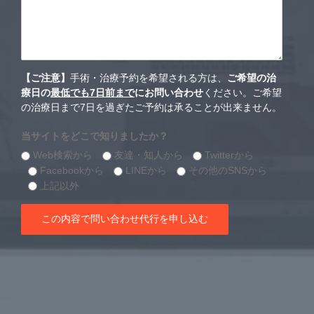
【ご注意】
手術・治療予約を希望される方は、
ご希望の治
療日の
最低でも7日前まで
にお問い合わせ
ください。ご希望
の治療日まで7日を過ぎたご予約は承ることが出来ません。
当サイトをどこで知りましたか？
Web検索から
友達・知人から
Twitterから
Facebookから
LINEから
その他のSNSから
上記以外