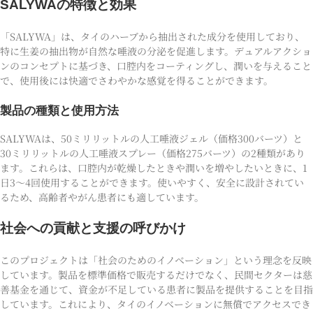
SALYWAの特徴と効果
「SALYWA」は、タイのハーブから抽出された成分を使用しており、
特に生姜の抽出物が自然な唾液の分泌を促進します。デュアルアクショ
ンのコンセプトに基づき、口腔内をコーティングし、潤いを与えること
で、使用後には快適でさわやかな感覚を得ることができます。
製品の種類と使用方法
SALYWAは、50ミリリットルの人工唾液ジェル（価格300バーツ）と
30ミリリットルの人工唾液スプレー（価格275バーツ）の2種類があり
ます。これらは、口腔内が乾燥したときや潤いを増やしたいときに、1
日3〜4回使用することができます。使いやすく、安全に設計されてい
るため、高齢者やがん患者にも適しています。
社会への貢献と支援の呼びかけ
このプロジェクトは「社会のためのイノベーション」という理念を反映
しています。製品を標準価格で販売するだけでなく、民間セクターは慈
善基金を通じて、資金が不足している患者に製品を提供することを目指
しています。これにより、タイのイノベーションに無償でアクセスでき