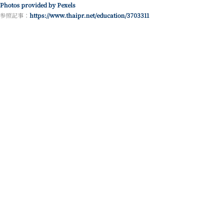
Photos provided by Pexels
参照記事：
https://www.thaipr.net/education/3703311