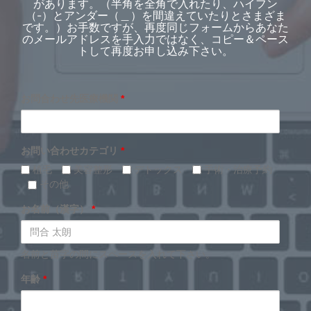
があります。（半角を全角で入れたり、ハイフン
（-）とアンダー（＿）を間違えていたりとさまざま
です。）お手数ですが、再度同じフォームからあなた
のメールアドレスを手入力ではなく、コピー＆ペース
トして再度お申し込み下さい。
お問合わせ先医療機関
*
お問い合わせカテゴリ
*
植毛
美容整形
デトックス
手術・治療予約
その他
お名前（漢字）
*
名前と苗字の間にスペースを入れて下さい。
年齢
*