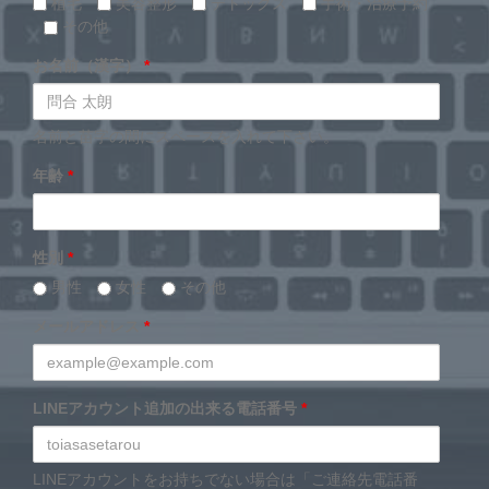
植毛
美容整形
デトックス
手術・治療予約
その他
お名前（漢字）
*
名前と苗字の間にスペースを入れて下さい。
年齢
*
性別
*
男性
女性
その他
メールアドレス
*
LINEアカウント追加の出来る電話番号
*
LINEアカウントをお持ちでない場合は「ご連絡先電話番