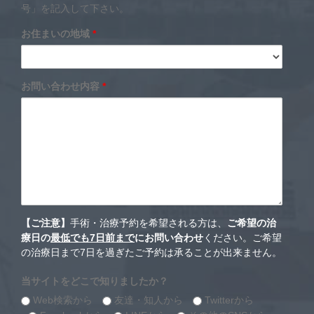
号」を記入して下さい。
お住まいの地域
*
お問い合わせ内容
*
【ご注意】
手術・治療予約を希望される方は、
ご希望の治
療日の
最低でも7日前まで
にお問い合わせ
ください。ご希望
の治療日まで7日を過ぎたご予約は承ることが出来ません。
当サイトをどこで知りましたか？
Web検索から
友達・知人から
Twitterから