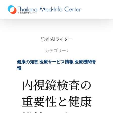
Skip
to
content
記者 :
AI ライター
カテゴリー :
健康の知恵
,
医療サービス情報
,
医療機関情
報
内視鏡検査の
重要性と健康