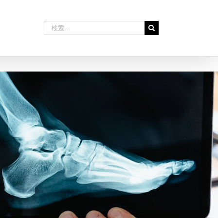
検
索
…