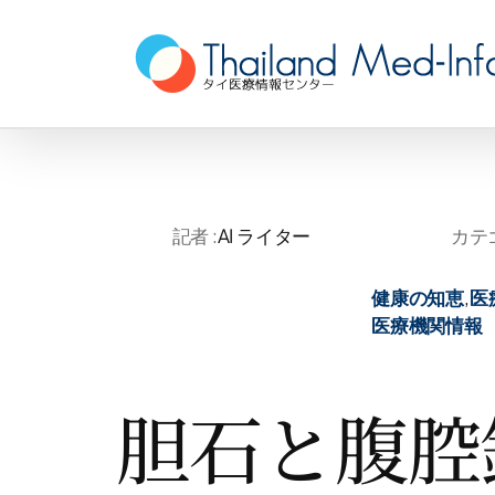
Skip
to
content
記者 :
AI ライター
カテゴ
健康の知恵
,
医
医療機関情報
胆石と腹腔