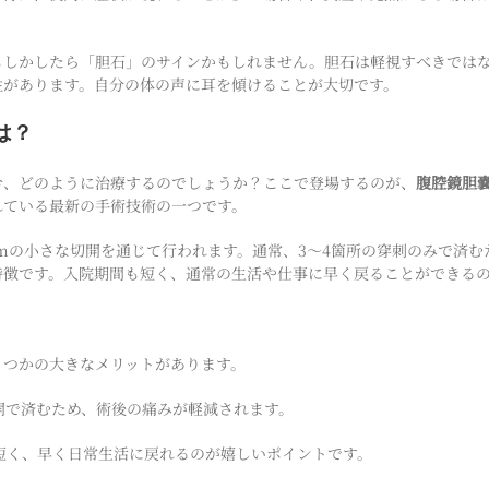
もしかしたら「胆石」のサインかもしれません。胆石は軽視すべきでは
性があります。自分の体の声に耳を傾けることが大切です。
は？
合、どのように治療するのでしょうか？ここで登場するのが、
腹腔鏡胆
れている最新の手術技術の一つです。
 cmの小さな切開を通じて行われます。通常、3〜4箇所の穿刺のみで済
特徴です。入院期間も短く、通常の生活や仕事に早く戻ることができる
くつかの大きなメリットがあります。
開で済むため、術後の痛みが軽減されます。
短く、早く日常生活に戻れるのが嬉しいポイントです。