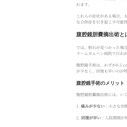
れます。
これらの症状がある場合、
な合併症を引き起こす可能
腹腔鏡胆嚢摘出術と
では、胆石が見つかった場
ラームカムヘン病院で行わ
腹腔鏡手術は、わずか0.5
が少なく、回復も早いのが
腹腔鏡手術のメリット
腹腔鏡胆嚢摘出術には、い
1.
痛みが少ない
：小さな切
2.
回復が早い
：入院期間が