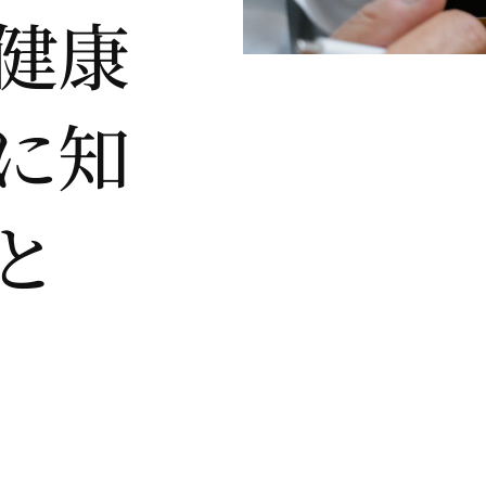
健康
に知
と