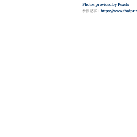
Photos provided by Pexels
参照記事：
https://www.thaipr.