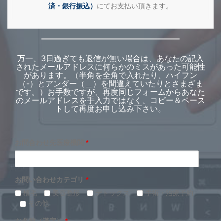
済・銀行振込）
にてお支払い頂きます。
万一、3日過ぎても返信が無い場合は、あなたの記入
されたメールアドレスに何らかのミスがあった可能性
があります。（半角を全角で入れたり、ハイフン
（-）とアンダー（＿）を間違えていたりとさまざま
です。）お手数ですが、再度同じフォームからあなた
のメールアドレスを手入力ではなく、コピー＆ペース
トして再度お申し込み下さい。
お問合わせ先医療機関
*
お問い合わせカテゴリ
*
植毛
美容整形
デトックス
手術・治療予約
その他