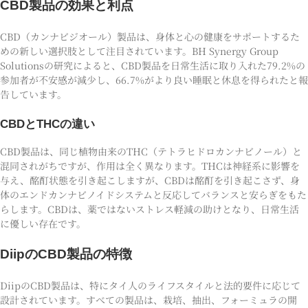
CBD製品の効果と利点
CBD（カンナビジオール）製品は、身体と心の健康をサポートするた
めの新しい選択肢として注目されています。BH Synergy Group
Solutionsの研究によると、CBD製品を日常生活に取り入れた79.2%の
参加者が不安感が減少し、66.7%がより良い睡眠と休息を得られたと報
告しています。
CBDとTHCの違い
CBD製品は、同じ植物由来のTHC（テトラヒドロカンナビノール）と
混同されがちですが、作用は全く異なります。THCは神経系に影響を
与え、酩酊状態を引き起こしますが、CBDは酩酊を引き起こさず、身
体のエンドカンナビノイドシステムと反応してバランスと安らぎをもた
らします。CBDは、薬ではないストレス軽減の助けとなり、日常生活
に優しい存在です。
DiipのCBD製品の特徴
DiipのCBD製品は、特にタイ人のライフスタイルと法的要件に応じて
設計されています。すべての製品は、栽培、抽出、フォーミュラの開