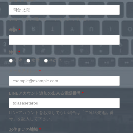
お名前（漢字）
*
名前と苗字の間にスペースを入れて下さい。
年齢
*
性別
*
男性
女性
その他
メールアドレス
*
LINEアカウント追加の出来る電話番号
*
LINEアカウントをお持ちでない場合は「ご連絡先電話番
号」を記入して下さい。
お住まいの地域
*