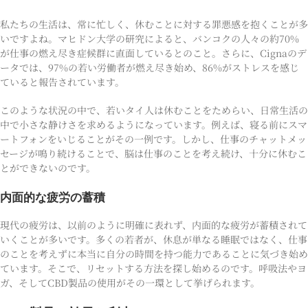
私たちの生活は、常に忙しく、休むことに対する罪悪感を抱くことが多
いですよね。マヒドン大学の研究によると、バンコクの人々の約70%
が仕事の燃え尽き症候群に直面しているとのこと。さらに、Cignaのデ
ータでは、97%の若い労働者が燃え尽き始め、86%がストレスを感じ
ていると報告されています。
このような状況の中で、若いタイ人は休むことをためらい、日常生活の
中で小さな静けさを求めるようになっています。例えば、寝る前にスマ
ートフォンをいじることがその一例です。しかし、仕事のチャットメッ
セージが鳴り続けることで、脳は仕事のことを考え続け、十分に休むこ
とができないのです。
内面的な疲労の蓄積
現代の疲労は、以前のように明確に表れず、内面的な疲労が蓄積されて
いくことが多いです。多くの若者が、休息が単なる睡眠ではなく、仕事
のことを考えずに本当に自分の時間を持つ能力であることに気づき始め
ています。そこで、リセットする方法を探し始めるのです。呼吸法やヨ
ガ、そしてCBD製品の使用がその一環として挙げられます。