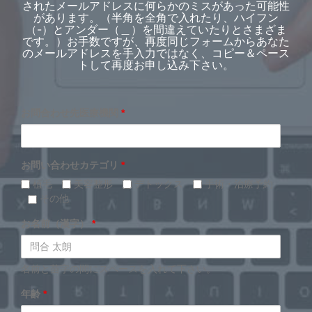
されたメールアドレスに何らかのミスがあった可能性
があります。（半角を全角で入れたり、ハイフン
（-）とアンダー（＿）を間違えていたりとさまざま
です。）お手数ですが、再度同じフォームからあなた
のメールアドレスを手入力ではなく、コピー＆ペース
トして再度お申し込み下さい。
お問合わせ先医療機関
*
お問い合わせカテゴリ
*
植毛
美容整形
デトックス
手術・治療予約
その他
お名前（漢字）
*
名前と苗字の間にスペースを入れて下さい。
年齢
*