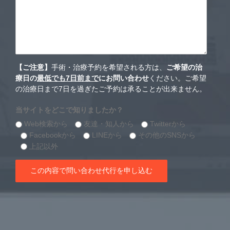
【ご注意】
手術・治療予約を希望される方は、
ご希望の治
療日の
最低でも7日前まで
にお問い合わせ
ください。ご希望
の治療日まで7日を過ぎたご予約は承ることが出来ません。
当サイトをどこで知りましたか？
Web検索から
友達・知人から
Twitterから
Facebookから
LINEから
その他のSNSから
上記以外