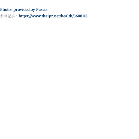
Photos provided by Pexels
参照記事：
https://www.thaipr.net/health/3608118