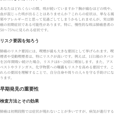
あなたはどれくらいの間、咳が続いていますか？胸が痛むほどの咳や、
血が混じった咳が出ることはありませんか？これらの症状は、単なる風
邪やアレルギーだと思って見過ごしてしまうかもしれませんが、実は肺
癌の初期症状である可能性があります。特に、慢性的な咳は肺癌患者の
50〜75％に見られる症状です。
リスク要因を知ろう
肺癌のリスク要因には、喫煙が最も大きな要因として挙げられます。喫
煙者や受動喫煙者は、特にリスクが高いです。例えば、1日1箱のタバコ
を20年間吸い続けた場合、リスクは8〜20倍に増加します。また、アス
ベストやラドンガス、化学物質への曝露もリスクを高める要因です。こ
れらの要因を理解することで、自分自身や周りの人々を守る手助けにな
ります。
早期発見の重要性
検査方法とその効果
肺癌は初期段階では症状が現れないことが多いですが、病気が進行する