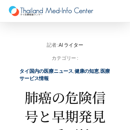
Skip
to
content
記者 :
AI ライター
カテゴリー :
タイ国内の医療ニュース
,
健康の知恵
,
医療
サービス情報
肺癌の危険信
号と早期発見