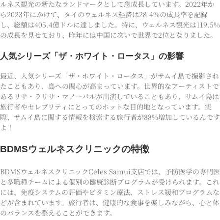
ルネス観光の新たなランドマークとして急成長しています。2022年か
ら2023年にかけて、タイのウェルネス経済は28.4%の成長率を記録
し、総額は405.4億ドルに達しました。特に、ウェルネス観光は119.5%
の成長を見せており、昨年には中国に次いで世界で2位となりました。
人気シリーズ「ザ・ホワイト・ロータス」の影響
最近、人気シリーズ「ザ・ホワイト・ロータス」がサムイ島で撮影され
たこともあり、島への関心が高まっています。世界的なアーティストで
あるリサ・ラリサ・マノーバルが出演していることもあり、サムイ島は
旅行者やセレブリティにとってのホットな目的地となっています。実
際、サムイ島に関する情報を検索する旅行者が88%増加しているんです
よ！
BDMSウェルネスクリニックの特徴
BDMSウェルネスクリニックCeles Samui支店では、予防医学の専門医
と多職種チームによる個別の健康診断プログラムが受けられます。これ
には、免疫システムの評価やビタミン療法、ストレス緩和プログラムな
どが含まれています。旅行者は、健康的な食事を楽しみながら、心と体
のバランスを整えることができます。