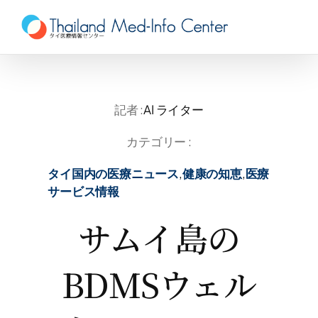
Skip
to
content
記者 :
AI ライター
カテゴリー :
タイ国内の医療ニュース
,
健康の知恵
,
医療
サービス情報
サムイ島の
BDMSウェル