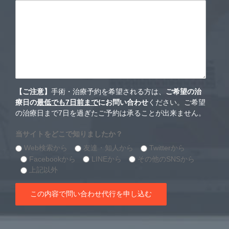
【ご注意】
手術・治療予約を希望される方は、
ご希望の治
療日の
最低でも7日前まで
にお問い合わせ
ください。ご希望
の治療日まで7日を過ぎたご予約は承ることが出来ません。
当サイトをどこで知りましたか？
Web検索から
友達・知人から
Twitterから
Facebookから
LINEから
その他のSNSから
上記以外