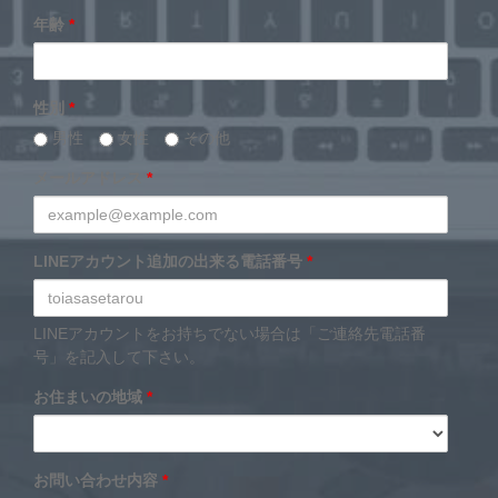
年齢
*
性別
*
男性
女性
その他
メールアドレス
*
LINEアカウント追加の出来る電話番号
*
LINEアカウントをお持ちでない場合は「ご連絡先電話番
号」を記入して下さい。
お住まいの地域
*
お問い合わせ内容
*