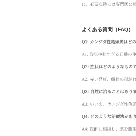
に、必要な時には専門医に
—
よくある質問（FAQ）
Q1: カンジダ性亀頭炎は
A1: 湿気や強すぎる石鹸
Q2: 症状はどのようなもの
A2: 赤い発疹、鱗状の剥
Q3: 自然に治ることはあり
A3: いいえ、カンジダ性
Q4: どのような治療法があ
A4: 医師に相談し、薬を