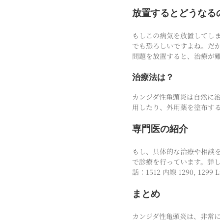
放置するとどうなる
もしこの病気を放置してし
でも恐ろしいですよね。だ
問題を放置すると、治療が
治療法は？
カンジダ性亀頭炎は自然に
用したり、外用薬を塗布す
専門医の紹介
もし、具体的な治療や相談
で診療を行っています。詳しい情報
話：1512 内線 1290, 1299 
まとめ
カンジダ性亀頭炎は、非常