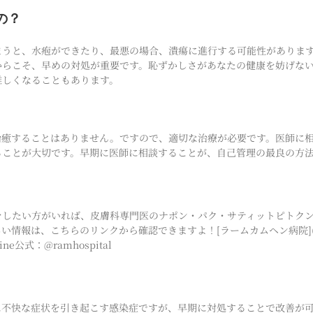
の？
まうと、水疱ができたり、最悪の場合、潰瘍に進行する可能性がありま
からこそ、早めの対処が重要です。恥ずかしさがあなたの健康を妨げな
難しくなることもあります。
治癒することはありません。ですので、適切な治療が必要です。医師に
ることが大切です。早期に医師に相談することが、自己管理の最良の方
をしたい方がいれば、皮膚科専門医のナポン・パク・サティットピトク
は、こちらのリンクから確認できますよ！[ラームカムヘン病院](https://b
Line公式：@ramhospital
に不快な症状を引き起こす感染症ですが、早期に対処することで改善が