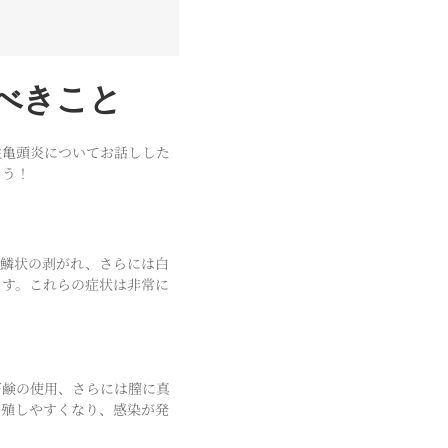
べきこと
性亀頭炎についてお話しした
ょう！
や鱗状の剥がれ、さらには白
ます。これらの症状は非常に
石鹸の使用、さらには膣に真
繁殖しやすくなり、感染が発