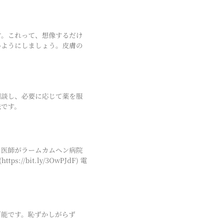
す。これって、想像するだけ
いようにしましょう。皮膚の
相談し、必要に応じて薬を服
法です。
ン医師がラームカムヘン病院
it.ly/3OwPJdF) 電
可能です。恥ずかしがらず