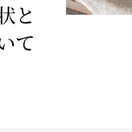
状と
いて