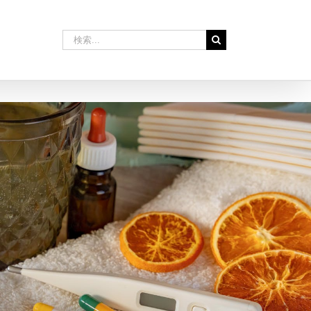
検
索
…