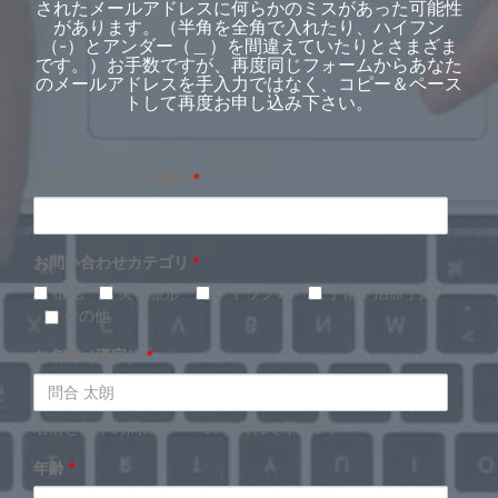
されたメールアドレスに何らかのミスがあった可能性
があります。（半角を全角で入れたり、ハイフン
（-）とアンダー（＿）を間違えていたりとさまざま
です。）お手数ですが、再度同じフォームからあなた
のメールアドレスを手入力ではなく、コピー＆ペース
トして再度お申し込み下さい。
お問合わせ先医療機関
*
お問い合わせカテゴリ
*
植毛
美容整形
デトックス
手術・治療予約
その他
お名前（漢字）
*
名前と苗字の間にスペースを入れて下さい。
年齢
*