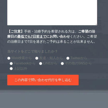
【ご注意】
手術・治療予約を希望される方は、
ご希望の治
療日の
最低でも7日前まで
にお問い合わせ
ください。ご希望
の治療日まで7日を過ぎたご予約は承ることが出来ません。
当サイトをどこで知りましたか？
Web検索から
友達・知人から
Twitterから
Facebookから
LINEから
その他のSNSから
上記以外