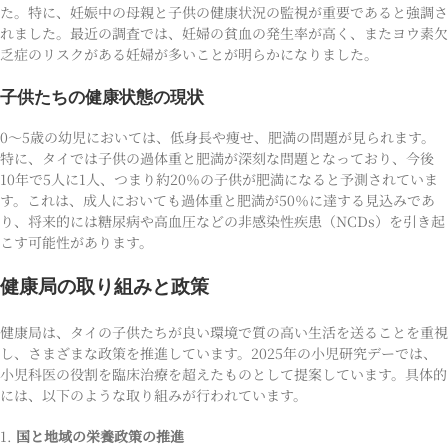
た。特に、妊娠中の母親と子供の健康状況の監視が重要であると強調さ
れました。最近の調査では、妊婦の貧血の発生率が高く、またヨウ素欠
乏症のリスクがある妊婦が多いことが明らかになりました。
子供たちの健康状態の現状
0〜5歳の幼児においては、低身長や痩せ、肥満の問題が見られます。
特に、タイでは子供の過体重と肥満が深刻な問題となっており、今後
10年で5人に1人、つまり約20％の子供が肥満になると予測されていま
す。これは、成人においても過体重と肥満が50％に達する見込みであ
り、将来的には糖尿病や高血圧などの非感染性疾患（NCDs）を引き起
こす可能性があります。
健康局の取り組みと政策
健康局は、タイの子供たちが良い環境で質の高い生活を送ることを重視
し、さまざまな政策を推進しています。2025年の小児研究デーでは、
小児科医の役割を臨床治療を超えたものとして提案しています。具体的
には、以下のような取り組みが行われています。
1.
国と地域の栄養政策の推進