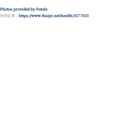
Photos provided by Pexels
参照記事：
https://www.thaipr.net/health/3577033