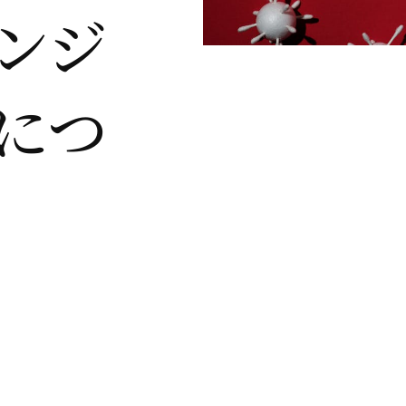
ンジ
につ