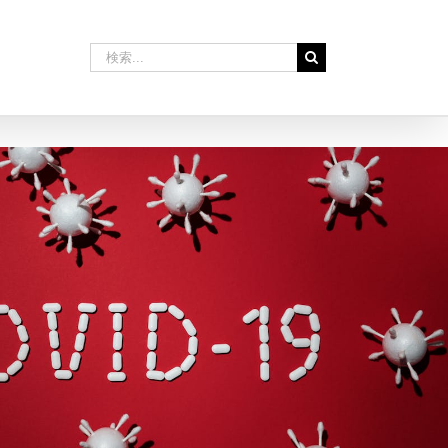
検
索
…