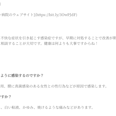
l
のウェブサイト](https://bit.ly/3OwPJdF)
に不快な症状を引き起こす感染症ですが、早期に対処することで改善が
に相談することが大切です。健康は何よりも大事ですからね！
どのように感染するのですか？
の使用、膣に真菌感染のある女性との性行為などが原因で感染します。
ですか？
がれ、白い粘液、かゆみ、焼けるような痛みなどがあります。