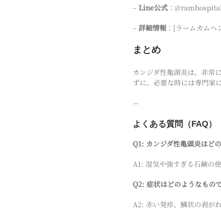
–
Line公式
：@ramhospita
–
詳細情報
：[ラームカムヘン病院
まとめ
カンジダ性亀頭炎は、非常
ずに、必要な時には専門家
—
よくある質問（FAQ）
Q1: カンジダ性亀頭炎は
A1: 湿気や強すぎる石鹸
Q2: 症状はどのようなもの
A2: 赤い発疹、鱗状の剥