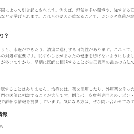
要因によって引き起こされます。例えば、湿気が多い環境や、強すぎる
為などが挙げられます。これらの要因が重なることで、カンジダ真菌が
の？
まうと、水疱ができたり、潰瘍に進行する可能性があります。これって
めの対処が重要です。恥ずかしさがあなたの健康を妨げないようにしま
とが多いですから、早期に医師に相談することが自己管理の最良の方法
治癒することはありません。治療には、薬を服用したり、外用薬を塗っ
専門の医師に相談することが大切です。例えば、皮膚科専門医のナポン
院で詳細な情報を提供しています。気になる方は、ぜひ問い合わせてみ
情報
99