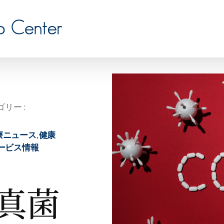
リー :
療ニュース
,
健康
ービス情報
真菌