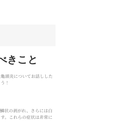
べきこと
性亀頭炎についてお話しした
ょう！
や鱗状の剥がれ、さらには白
ます。これらの症状は非常に