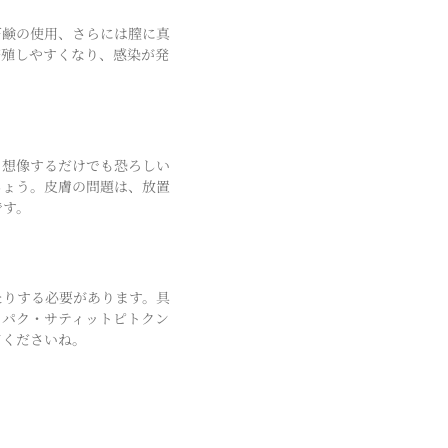
石鹸の使用、さらには膣に真
繁殖しやすくなり、感染が発
、想像するだけでも恐ろしい
しょう。皮膚の問題は、放置
です。
たりする必要があります。具
・パク・サティットピトクン
てくださいね。