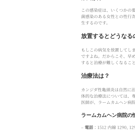
この感染症は、いくつかの
菌感染のある女性との性行
生するのです。
放置するとどうなる
もしこの病気を放置してし
ですよね。だからこそ、早
すると治療が難しくなるこ
治療法は？
カンジダ性亀頭炎は自然に
体的な治療法については、
医師が、ラームカムヘン病
ラームカムヘン病院の
–
電話
：1512 内線 1290, 12