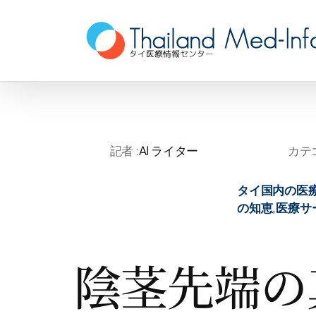
Skip
to
content
記者 :
AI ライター
カテゴ
タイ国内の医
の知恵
,
医療サ
陰茎先端の