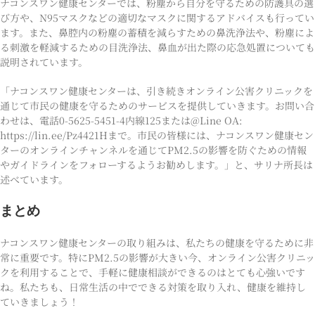
ナコンスワン健康センターでは、粉塵から自分を守るための防護具の選
び方や、N95マスクなどの適切なマスクに関するアドバイスも行ってい
ます。また、鼻腔内の粉塵の蓄積を減らすための鼻洗浄法や、粉塵によ
る刺激を軽減するための目洗浄法、鼻血が出た際の応急処置についても
説明されています。
「ナコンスワン健康センターは、引き続きオンライン公害クリニックを
通じて市民の健康を守るためのサービスを提供していきます。お問い合
わせは、電話0-5625-5451-4内線125または@Line OA:
https://lin.ee/Pz4421Hまで。市民の皆様には、ナコンスワン健康セン
ターのオンラインチャンネルを通じてPM2.5の影響を防ぐための情報
やガイドラインをフォローするようお勧めします。」と、サリナ所長は
述べています。
まとめ
ナコンスワン健康センターの取り組みは、私たちの健康を守るために非
常に重要です。特にPM2.5の影響が大きい今、オンライン公害クリニッ
クを利用することで、手軽に健康相談ができるのはとても心強いです
ね。私たちも、日常生活の中でできる対策を取り入れ、健康を維持し
ていきましょう！