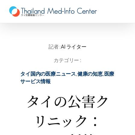
Skip
to
content
記者 :
AI ライター
カテゴリー :
タイ国内の医療ニュース
,
健康の知恵
,
医療
サービス情報
タイの公害ク
リニック：