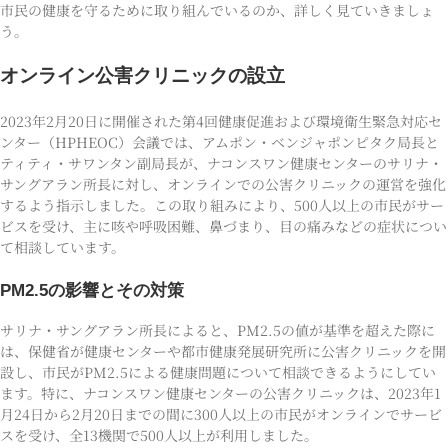
市民の健康を守るために取り組んでいるのか、詳しく見ていきましょ
う。
オンライン公害クリニックの設立
2023年2月20日に開催された第4回健康促進および環境衛生緊急対応セ
ンター（HPHEOC）会議では、アムポン・ベンジャポンピタク局長と
ティティ・サワンタン副局長が、ナコンスワン健康センターのサリナ・
サングアラン所長に対し、オンラインでの公害クリニックの運営を強化
するよう指示しました。この取り組みにより、500人以上の市民がサー
ビスを受け、主に咳や呼吸困難、鼻づまり、目の痛みなどの症状につい
て相談しています。
PM2.5の影響とその対策
サリナ・サングアラン所長によると、PM2.5の値が基準を超えた際に
は、保健省が健康センターや都市健康発展研究所に公害クリニックを開
設し、市民がPM2.5による健康問題について相談できるようにしてい
ます。特に、ナコンスワン健康センターの公害クリニックは、2023年1
月24日から2月20日までの間に300人以上の市民がオンラインでサービ
スを受け、全13機関で500人以上が利用しました。