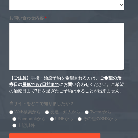
お問い合わせ内容
*
【ご注意】
手術・治療予約を希望される方は、
ご希望の治
療日の
最低でも7日前まで
にお問い合わせ
ください。ご希望
の治療日まで7日を過ぎたご予約は承ることが出来ません。
当サイトをどこで知りましたか？
Web検索から
友達・知人から
Twitterから
Facebookから
LINEから
その他のSNSから
上記以外