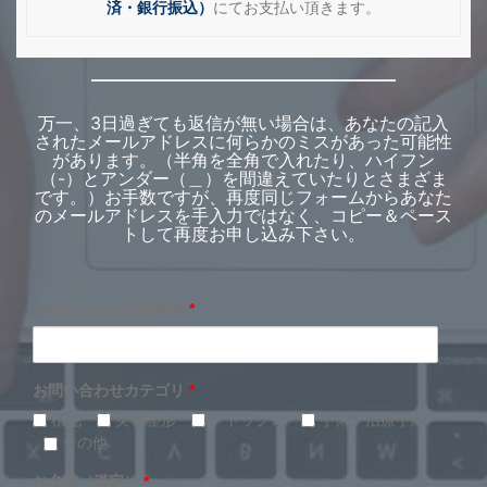
済・銀行振込）
にてお支払い頂きます。
万一、3日過ぎても返信が無い場合は、あなたの記入
されたメールアドレスに何らかのミスがあった可能性
があります。（半角を全角で入れたり、ハイフン
（-）とアンダー（＿）を間違えていたりとさまざま
です。）お手数ですが、再度同じフォームからあなた
のメールアドレスを手入力ではなく、コピー＆ペース
トして再度お申し込み下さい。
お問合わせ先医療機関
*
お問い合わせカテゴリ
*
植毛
美容整形
デトックス
手術・治療予約
その他
お名前（漢字）
*