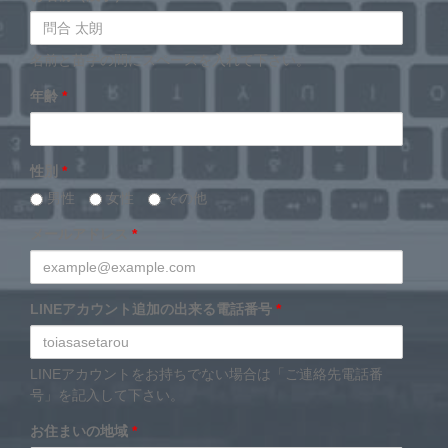
名前と苗字の間にスペースを入れて下さい。
年齢
*
性別
*
男性
女性
その他
メールアドレス
*
LINEアカウント追加の出来る電話番号
*
LINEアカウントをお持ちでない場合は「ご連絡先電話番
号」を記入して下さい。
お住まいの地域
*