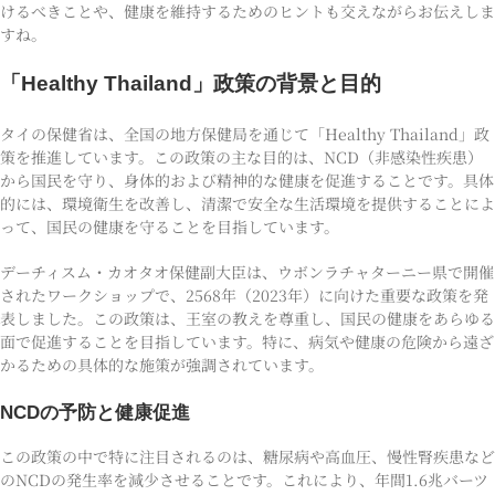
けるべきことや、健康を維持するためのヒントも交えながらお伝えしま
すね。
「Healthy Thailand」政策の背景と目的
タイの保健省は、全国の地方保健局を通じて「Healthy Thailand」政
策を推進しています。この政策の主な目的は、NCD（非感染性疾患）
から国民を守り、身体的および精神的な健康を促進することです。具体
的には、環境衛生を改善し、清潔で安全な生活環境を提供することによ
って、国民の健康を守ることを目指しています。
デーチィスム・カオタオ保健副大臣は、ウボンラチャターニー県で開催
されたワークショップで、2568年（2023年）に向けた重要な政策を発
表しました。この政策は、王室の教えを尊重し、国民の健康をあらゆる
面で促進することを目指しています。特に、病気や健康の危険から遠ざ
かるための具体的な施策が強調されています。
NCDの予防と健康促進
この政策の中で特に注目されるのは、糖尿病や高血圧、慢性腎疾患など
のNCDの発生率を減少させることです。これにより、年間1.6兆バーツ