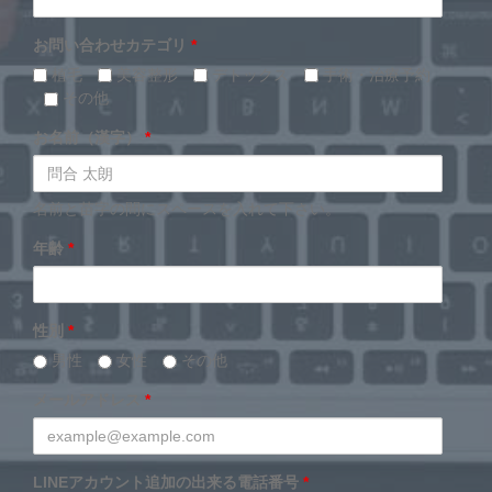
お問い合わせカテゴリ
*
植毛
美容整形
デトックス
手術・治療予約
その他
お名前（漢字）
*
名前と苗字の間にスペースを入れて下さい。
年齢
*
性別
*
男性
女性
その他
メールアドレス
*
LINEアカウント追加の出来る電話番号
*