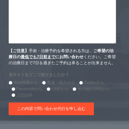
【ご注意】
手術・治療予約を希望される方は、
ご希望の治
療日の
最低でも7日前まで
にお問い合わせ
ください。ご希望
の治療日まで7日を過ぎたご予約は承ることが出来ません。
当サイトをどこで知りましたか？
Web検索から
友達・知人から
Twitterから
Facebookから
LINEから
その他のSNSから
上記以外