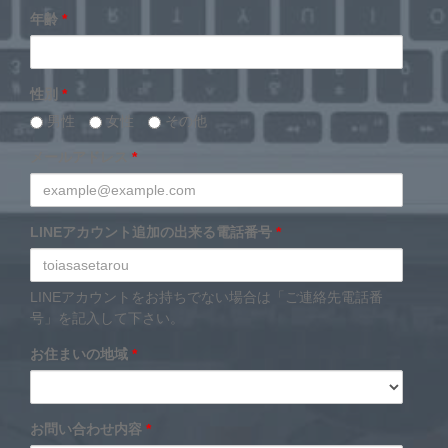
年齢
*
性別
*
男性
女性
その他
メールアドレス
*
LINEアカウント追加の出来る電話番号
*
LINEアカウントをお持ちでない場合は「ご連絡先電話番
号」を記入して下さい。
お住まいの地域
*
お問い合わせ内容
*