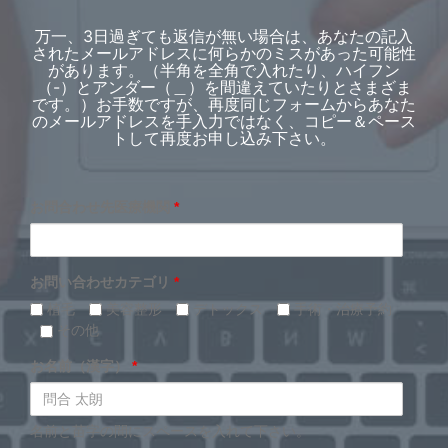
万一、3日過ぎても返信が無い場合は、あなたの記入
されたメールアドレスに何らかのミスがあった可能性
があります。（半角を全角で入れたり、ハイフン
（-）とアンダー（＿）を間違えていたりとさまざま
です。）お手数ですが、再度同じフォームからあなた
のメールアドレスを手入力ではなく、コピー＆ペース
トして再度お申し込み下さい。
お問合わせ先医療機関
*
お問い合わせカテゴリ
*
植毛
美容整形
デトックス
手術・治療予約
その他
お名前（漢字）
*
名前と苗字の間にスペースを入れて下さい。