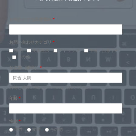
お問合わせ先医療機関
*
お問い合わせカテゴリ
*
植毛
美容整形
デトックス
手術・治療予約
その他
お名前（漢字）
*
名前と苗字の間にスペースを入れて下さい。
年齢
*
性別
*
男性
女性
その他