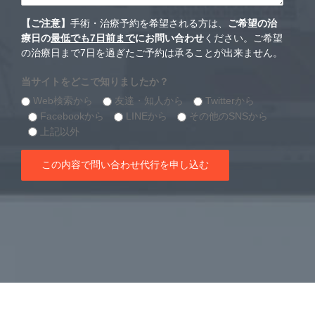
【ご注意】
手術・治療予約を希望される方は、
ご希望の治
療日の
最低でも7日前まで
にお問い合わせ
ください。ご希望
の治療日まで7日を過ぎたご予約は承ることが出来ません。
当サイトをどこで知りましたか？
Web検索から
友達・知人から
Twitterから
Facebookから
LINEから
その他のSNSから
上記以外