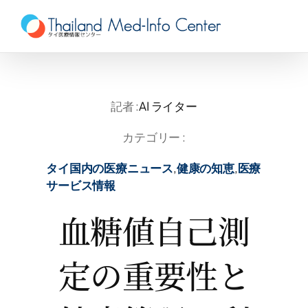
Skip
to
content
記者 :
AI ライター
カテゴリー :
タイ国内の医療ニュース
,
健康の知恵
,
医療
サービス情報
血糖値自己測
定の重要性と