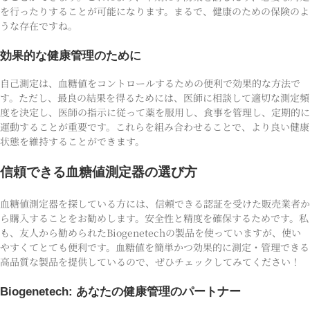
を行ったりすることが可能になります。まるで、健康のための保険のよ
うな存在ですね。
効果的な健康管理のために
自己測定は、血糖値をコントロールするための便利で効果的な方法で
す。ただし、最良の結果を得るためには、医師に相談して適切な測定頻
度を決定し、医師の指示に従って薬を服用し、食事を管理し、定期的に
運動することが重要です。これらを組み合わせることで、より良い健康
状態を維持することができます。
信頼できる血糖値測定器の選び方
血糖値測定器を探している方には、信頼できる認証を受けた販売業者か
ら購入することをお勧めします。安全性と精度を確保するためです。私
も、友人から勧められたBiogenetechの製品を使っていますが、使い
やすくてとても便利です。血糖値を簡単かつ効果的に測定・管理できる
高品質な製品を提供しているので、ぜひチェックしてみてください！
Biogenetech: あなたの健康管理のパートナー