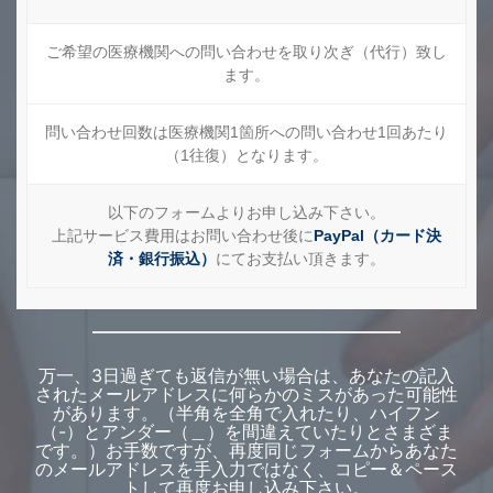
ご希望の医療機関への問い合わせを取り次ぎ（代行）致し
ます。
問い合わせ回数は医療機関1箇所への問い合わせ1回あたり
（1往復）となります。
以下のフォームよりお申し込み下さい。
上記サービス費用はお問い合わせ後に
PayPal（カード決
済・銀行振込）
にてお支払い頂きます。
万一、3日過ぎても返信が無い場合は、あなたの記入
されたメールアドレスに何らかのミスがあった可能性
があります。（半角を全角で入れたり、ハイフン
（-）とアンダー（＿）を間違えていたりとさまざま
です。）お手数ですが、再度同じフォームからあなた
のメールアドレスを手入力ではなく、コピー＆ペース
トして再度お申し込み下さい。