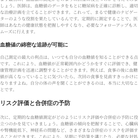
しょう。医師は、血糖値のデータをもとに糖尿病を正確に診断し、適切
な治療計画を立てることができます。これって、まるで健康のナビゲー
ターのような役割を果たしているんです。定期的に測定することで、医
師はあなたの健康状態を把握しやすくなり、必要なフォローアップもス
ムーズに行えます。
血糖値の綿密な追跡が可能に
自己測定の最大の利点は、いつでも自分の血糖値を知ることができる点
です。これにより、血糖値が正常範囲内かどうかをすぐに評価でき、健
康管理計画を迅速に調整することができます。例えば、食事の後に血糖
値が高くなっていることに気づいたら、次回の食事を見直すきっかけに
なりますよね。自分の体の声を聞くことができるのは、本当に大切なこ
とです。
リスク評価と合併症の予防
次に、定期的な血糖値測定がどのようにリスク評価や合併症の予防に役
立つのかを見ていきましょう。血糖値の傾向を把握することで、心臓病
や腎機能低下、神経系の問題など、さまざまな合併症のリスクを評価す
ることができます。これにより、早期に予防策を講じたり、必要な対処