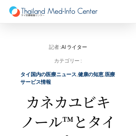
Skip
to
content
記者 :
AI ライター
カテゴリー :
タイ国内の医療ニュース
,
健康の知恵
,
医療
サービス情報
カネカユビキ
ノール™とタイ