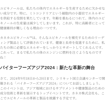
ユビキノールは、私たちの体内でエネルギーを生産するために欠かせな
い成分です。特に、ミトコンドリアという細胞内の小器官でエネルギー
を供給する役割を果たしています。年齢を重ねるにつれて、体内のユビ
キノールの生産量は減少してしまいます。これが、特に高齢者にとって
健康維持が難しくなる理由の一つです。
カネカユビキノール™は、そんなユビキノールを補充するためのリーデ
ィング製品として評価されています。健康と長寿を促進するために、私
たちの体に必要なエネルギーをしっかりとサポートしてくれるんです。
これって、まるで私たちの体のエンジンに燃料を注ぐようなものです
ね！
バイターフーズアジア2024：新たな革新の舞台
さて、2024年9月18日から20日まで、シリキット国立会議センターで開
催される「バイターフーズアジア2024」についてお話ししましょう。
このイベントは、アジア地域におけるサプリメントや健康製品のための
成分技術と革新を展示するトップイベントです。カネカ株式会社も、こ
こでユビキノールの革新と製品を披露する予定です。