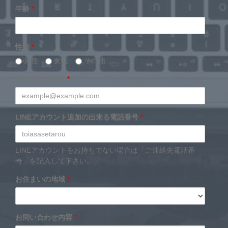
年齢
*
性別
*
男性
女性
その他
メールアドレス
*
LINEアカウント追加の出来る電話番号
*
LINEアカウントをお持ちでない場合は「ご連絡先電話番
号」を記入して下さい。
お住まいの地域
*
お問い合わせ内容
*