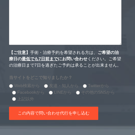
【ご注意】
手術・治療予約を希望される方は、
ご希望の治
療日の
最低でも7日前まで
にお問い合わせ
ください。ご希望
の治療日まで7日を過ぎたご予約は承ることが出来ません。
当サイトをどこで知りましたか？
Web検索から
友達・知人から
Twitterから
Facebookから
LINEから
その他のSNSから
上記以外