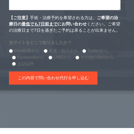
【ご注意】
手術・治療予約を希望される方は、
ご希望の治
療日の
最低でも7日前まで
にお問い合わせ
ください。ご希望
の治療日まで7日を過ぎたご予約は承ることが出来ません。
当サイトをどこで知りましたか？
Web検索から
友達・知人から
Twitterから
Facebookから
LINEから
その他のSNSから
上記以外