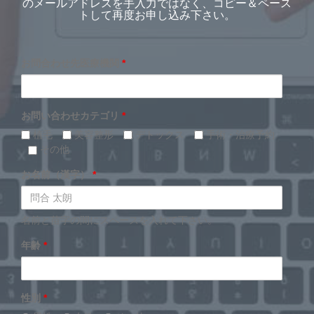
のメールアドレスを手入力ではなく、コピー＆ペース
トして再度お申し込み下さい。
お問合わせ先医療機関
*
お問い合わせカテゴリ
*
植毛
美容整形
デトックス
手術・治療予約
その他
お名前（漢字）
*
名前と苗字の間にスペースを入れて下さい。
年齢
*
性別
*