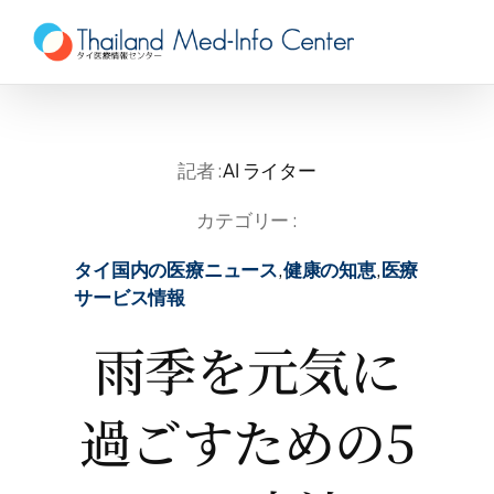
Skip
to
content
記者 :
AI ライター
カテゴリー :
タイ国内の医療ニュース
,
健康の知恵
,
医療
サービス情報
雨季を元気に
過ごすための5