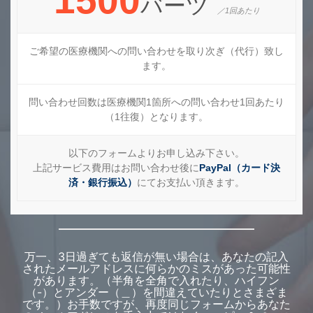
バーツ
／1回あたり
ご希望の医療機関への問い合わせを取り次ぎ（代行）致し
ます。
問い合わせ回数は医療機関1箇所への問い合わせ1回あたり
（1往復）となります。
以下のフォームよりお申し込み下さい。
上記サービス費用はお問い合わせ後に
PayPal（カード決
済・銀行振込）
にてお支払い頂きます。
万一、3日過ぎても返信が無い場合は、あなたの記入
されたメールアドレスに何らかのミスがあった可能性
があります。（半角を全角で入れたり、ハイフン
（-）とアンダー（＿）を間違えていたりとさまざま
です。）お手数ですが、再度同じフォームからあなた