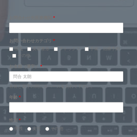
お問合わせ先医療機関
*
お問い合わせカテゴリ
*
植毛
美容整形
デトックス
手術・治療予約
その他
お名前（漢字）
*
名前と苗字の間にスペースを入れて下さい。
年齢
*
性別
*
男性
女性
その他