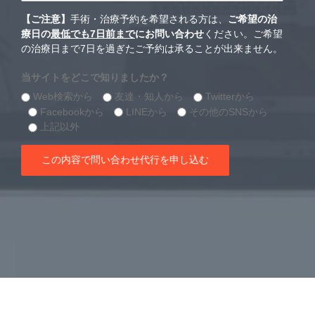
【ご注意】
手術・治療予約を希望される方は、
ご希望の治
療日の
最低でも7日前まで
にお問い合わせ
ください。ご希望
の治療日まで7日を過ぎたご予約は承ることが出来ません。
当サイトをどこで知りましたか？
Web検索から
友達・知人から
Twitterから
Facebookから
LINEから
その他のSNSから
上記以外