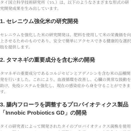
タイ国立科学技術研究所（วว.）は、以下のようなさまざまな形式の研
究開発成果を生み出しています。
1. セレニウム強化米の研究開発
セレニウムを強化した米の研究開発は、肥料を使用して米の栄養価を向
上させるためのものであり、安全で簡単にアクセスできる健康的な選択
肢を提供します。
2. タマネギの重要成分を含む米の開発
タマネギの重要成分であるコルジセピンとアデノシンを含む米の品種開
発を行いました。これにより、血液循環を改善し、心臓の異常な鼓動を
助け、免疫システムを強化し、現在の感染症から身を守ることができま
す。
3. 腸内フローラを調整するプロバイオティクス製品
「Innobic Probiotics GD」の開発
タイの研究者によって開発されたタイのプロバイオティクス菌株を使用