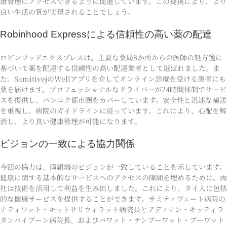
康管理にアクセスできるように促進しています。この提携により、より
良い生活の質が実現されることでしょう。
Robinhood Expressによる信頼性の高い薬の配達
ロビンフッドエクスプレスは、主要な薬局8か所からの医師の処方箋に
基づいて薬を配達する信頼性の高い配達業者として選ばれました。ま
た、SamitivejのWellアプリを介してオンライン診療を受ける患者にも
薬を届けます。プロフェッショナルなドライバーが24時間体制でサービ
スを提供し、バンコク都市圏をカバーしています。安全性と迅速な輸送
を重視し、病院のガイドラインに従っています。これにより、心配を解
消し、より良い健康管理が可能になります。
ビジョンの一致による協力関係
今回の協力は、両組織のビジョンが一致していることを示しています。
健康に関する基本的なサービスへのアクセスの隙間を埋めるために、両
社は技術を活用して利益を生み出しました。これにより、タイ人に包括
的な健康サービスを提供することができます。サミティヴェート病院の
ナティワット・キットサリウィラット病院長とアディナン・キッティラ
タンパイブーン病院長、およびパワット・テンプーワット・プーワット