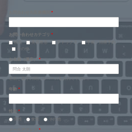
お問合わせ先医療機関
*
お問い合わせカテゴリ
*
植毛
美容整形
デトックス
手術・治療予約
その他
お名前（漢字）
*
名前と苗字の間にスペースを入れて下さい。
年齢
*
性別
*
男性
女性
その他
メールアドレス
*