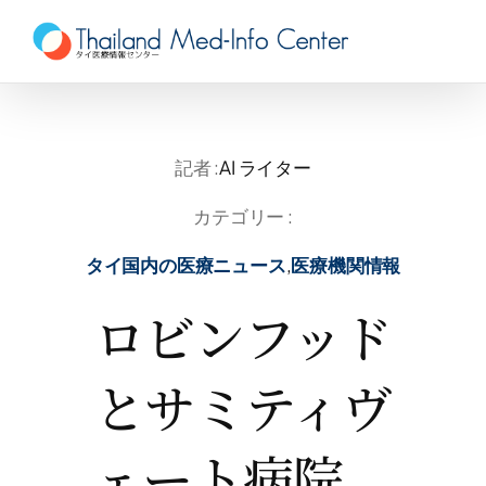
Skip
to
content
記者 :
AI ライター
カテゴリー :
タイ国内の医療ニュース
,
医療機関情報
ロビンフッド
とサミティヴ
ェート病院、