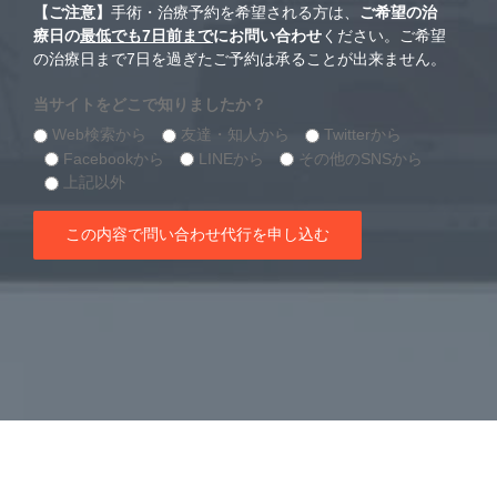
【ご注意】
手術・治療予約を希望される方は、
ご希望の治
療日の
最低でも7日前まで
にお問い合わせ
ください。ご希望
の治療日まで7日を過ぎたご予約は承ることが出来ません。
当サイトをどこで知りましたか？
Web検索から
友達・知人から
Twitterから
Facebookから
LINEから
その他のSNSから
上記以外