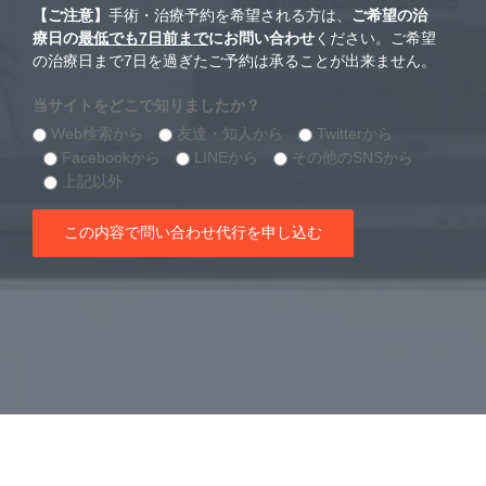
【ご注意】
手術・治療予約を希望される方は、
ご希望の治
療日の
最低でも7日前まで
にお問い合わせ
ください。ご希望
の治療日まで7日を過ぎたご予約は承ることが出来ません。
当サイトをどこで知りましたか？
Web検索から
友達・知人から
Twitterから
Facebookから
LINEから
その他のSNSから
上記以外