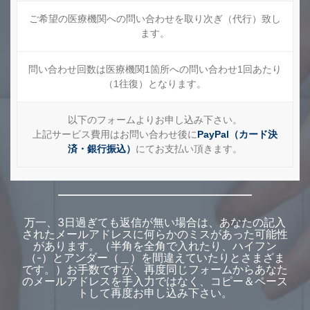
ご希望の医療機関への問い合わせを取り次ぎ（代行）致し
ます。
問い合わせ回数は医療機関1箇所への問い合わせ1回あたり
（1往復）となります。
以下のフォームよりお申し込み下さい。
上記サービス費用はお問い合わせ後に
PayPal（カード決
済・銀行振込）
にてお支払い頂きます。
万一、3日過ぎても返信が無い場合は、あなたの記入
されたメールアドレスに何らかのミスがあった可能性
があります。（半角を全角で入れたり、ハイフン
（-）とアンダー（＿）を間違えていたりとさまざま
です。）お手数ですが、再度同じフォームからあなた
のメールアドレスを手入力ではなく、コピー＆ペース
トして再度お申し込み下さい。