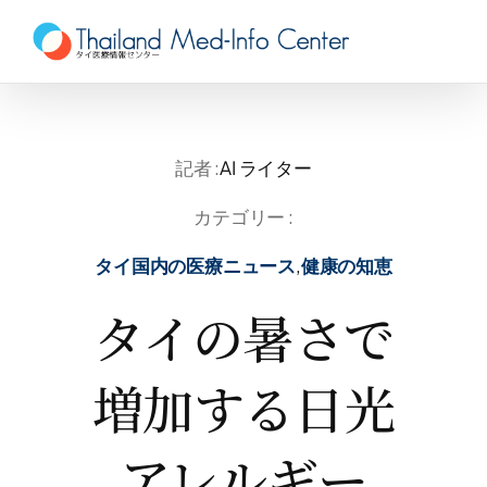
Skip
to
content
記者 :
AI ライター
カテゴリー :
タイ国内の医療ニュース
,
健康の知恵
タイの暑さで
増加する日光
アレルギー