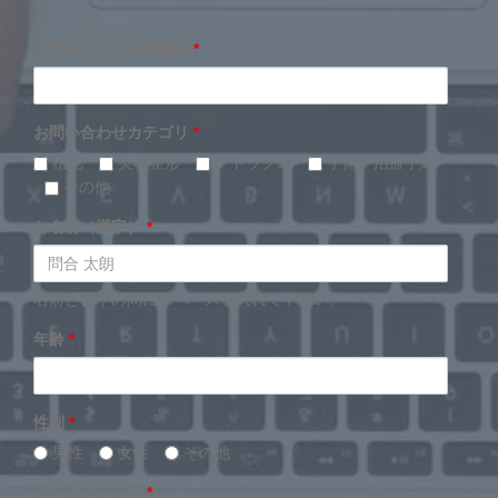
お問合わせ先医療機関
*
お問い合わせカテゴリ
*
植毛
美容整形
デトックス
手術・治療予約
その他
お名前（漢字）
*
名前と苗字の間にスペースを入れて下さい。
年齢
*
性別
*
男性
女性
その他
メールアドレス
*