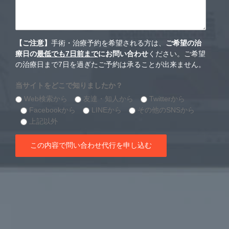
【ご注意】
手術・治療予約を希望される方は、
ご希望の治
療日の
最低でも7日前まで
にお問い合わせ
ください。ご希望
の治療日まで7日を過ぎたご予約は承ることが出来ません。
当サイトをどこで知りましたか？
Web検索から
友達・知人から
Twitterから
Facebookから
LINEから
その他のSNSから
上記以外