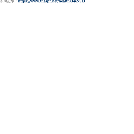
参照記事：
https://www.thaipr.net/health/3469513