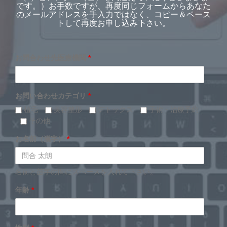
です。）お手数ですが、再度同じフォームからあなた
のメールアドレスを手入力ではなく、コピー＆ペース
トして再度お申し込み下さい。
お問合わせ先医療機関
*
お問い合わせカテゴリ
*
植毛
美容整形
デトックス
手術・治療予約
その他
お名前（漢字）
*
名前と苗字の間にスペースを入れて下さい。
年齢
*