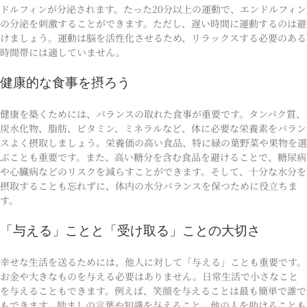
ドルフィンが分泌されます。たった20分以上の運動で、エンドルフィン
の分泌を刺激することができます。ただし、遅い時間に運動するのは避
けましょう。運動は脳を活性化させるため、リラックスする必要のある
時間帯には適していません。
健康的な食事を摂ろう
健康を築くためには、バランスの取れた食事が重要です。タンパク質、
炭水化物、脂肪、ビタミン、ミネラルなど、体に必要な栄養素をバラン
スよく摂取しましょう。栄養価の高い食品、特に緑の葉野菜や果物を選
ぶことも重要です。また、高い糖分を含む食品を避けることで、糖尿病
や心臓病などのリスクを減らすことができます。そして、十分な水分を
摂取することも忘れずに、体内の水分バランスを保つために役立ちま
す。
「与える」ことと「受け取る」ことの大切さ
幸せな生活を送るためには、他人に対して「与える」ことも重要です。
お金や大きなものを与える必要はありません。日常生活で小さなこと
を与えることもできます。例えば、笑顔を与えることは最も簡単で誰で
もできます。励ましの言葉や知識を与えること、他の人を助けることも