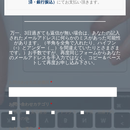
済・銀行振込）
にてお支払い頂きます。
万一、3日過ぎても返信が無い場合は、あなたの記入
されたメールアドレスに何らかのミスがあった可能性
があります。（半角を全角で入れたり、ハイフン
（-）とアンダー（＿）を間違えていたりとさまざま
です。）お手数ですが、再度同じフォームからあなた
のメールアドレスを手入力ではなく、コピー＆ペース
トして再度お申し込み下さい。
お問合わせ先医療機関
*
お問い合わせカテゴリ
*
植毛
美容整形
デトックス
手術・治療予約
その他
お名前（漢字）
*