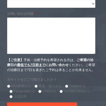
お問い合わせ内容
*
【ご注意】
手術・治療予約を希望される方は、
ご希望の治
療日の
最低でも7日前まで
にお問い合わせ
ください。ご希望
の治療日まで7日を過ぎたご予約は承ることが出来ません。
当サイトをどこで知りましたか？
Web検索から
友達・知人から
Twitterから
Facebookから
LINEから
その他のSNSから
上記以外