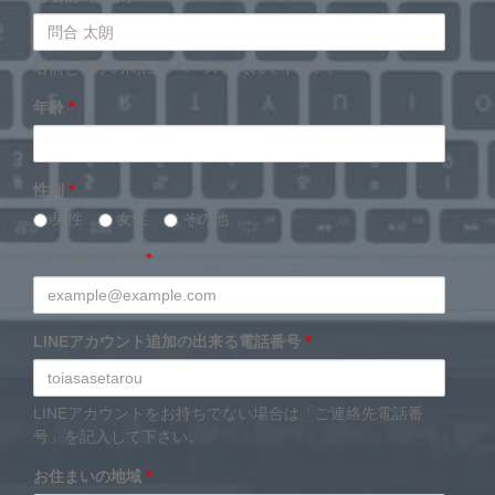
名前と苗字の間にスペースを入れて下さい。
年齢
*
性別
*
男性
女性
その他
メールアドレス
*
LINEアカウント追加の出来る電話番号
*
LINEアカウントをお持ちでない場合は「ご連絡先電話番
号」を記入して下さい。
お住まいの地域
*