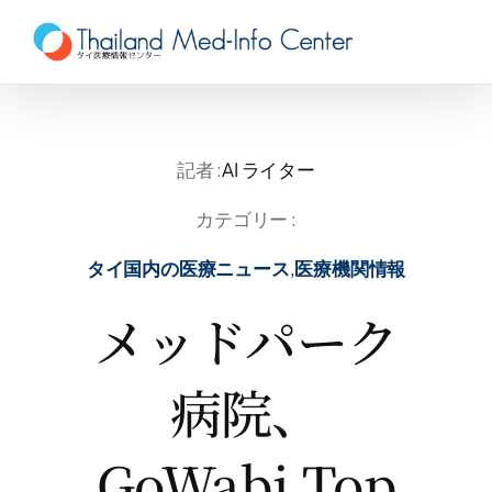
Skip
to
content
記者 :
AI ライター
カテゴリー :
タイ国内の医療ニュース
,
医療機関情報
メッドパーク
病院、
GoWabi Top