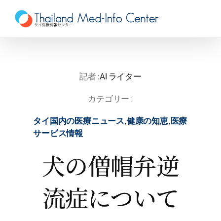
Skip
to
content
記者 :
AI ライター
カテゴリー :
タイ国内の医療ニュース
,
健康の知恵
,
医療
サービス情報
犬の僧帽弁逆
流症について