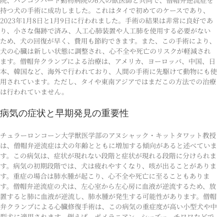
持つ犬の手術に成功しました。これはタイで初めてのケースであり、
2023年1月8日と1月9日に行われました。手術の結果は非常に良好であ
り、小さな傷跡で済み、人工心肺装置や人工肺を使用する必要がない
ため、犬の回復が早く、費用も節約できます。また、この手術により、
犬の心臓は新しい状態に調整され、心不全や死亡のリスクが軽減され
ます。僧帽弁クランプによる治療は、アメリカ、ヨーロッパ、中国、日
本、韓国など、海外で行われており、人間の手術に先駆けて動物にも使
用されています。ただし、タイや東南アジアではまだこの方法での治療
は行われていません。
病気の症状と早期発見の重要性
チュラーロンコーン大学獣医学部のアヌシャック・キットタワット教授
は、僧帽弁逆流症は犬の年齢とともに増加する傾向があると述べていま
す。この病気は、症状が現れない段階と症状が現れる段階に分けられま
す。病気の初期段階では、犬は疲れやすくなり、咳が出ることがありま
す。重症の場合は肺水腫が起こり、心不全や死亡に至ることもありま
す。僧帽弁逆流症の犬は、左心室から左心房に血液が逆流するため、放
置すると肺に血液が逆流し、肺水腫が発生する可能性があります。僧帽
弁クランプによる心臓修復手術は、この病気の重症度が高い小型犬や中
型犬に適用されます。例えば、ポメラニアン、シーズー、チワワなどで