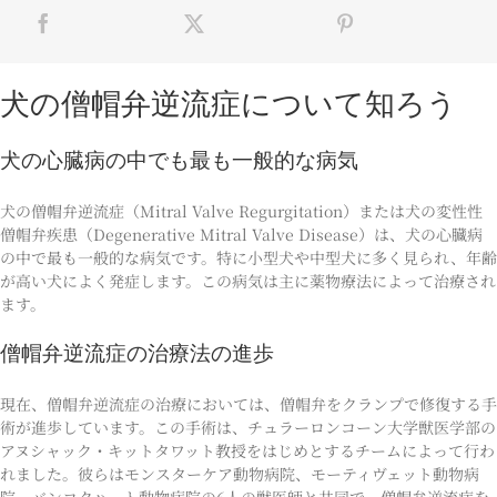
犬の僧帽弁逆流症について知ろう
犬の心臓病の中でも最も一般的な病気
犬の僧帽弁逆流症（Mitral Valve Regurgitation）または犬の変性性
僧帽弁疾患（Degenerative Mitral Valve Disease）は、犬の心臓病
の中で最も一般的な病気です。特に小型犬や中型犬に多く見られ、年齢
が高い犬によく発症します。この病気は主に薬物療法によって治療され
ます。
僧帽弁逆流症の治療法の進歩
現在、僧帽弁逆流症の治療においては、僧帽弁をクランプで修復する手
術が進歩しています。この手術は、チュラーロンコーン大学獣医学部の
アヌシャック・キットタワット教授をはじめとするチームによって行わ
れました。彼らはモンスターケア動物病院、モーティヴェット動物病
院、バンコクハート動物病院の6人の獣医師と共同で、僧帽弁逆流症を