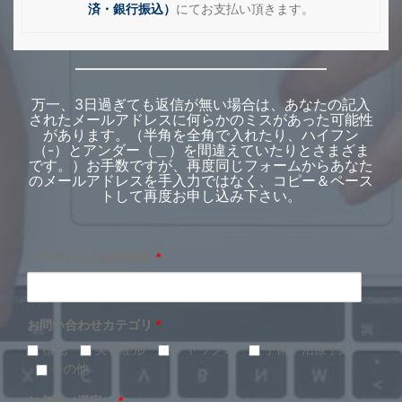
済・銀行振込）
にてお支払い頂きます。
万一、3日過ぎても返信が無い場合は、あなたの記入
されたメールアドレスに何らかのミスがあった可能性
があります。（半角を全角で入れたり、ハイフン
（-）とアンダー（＿）を間違えていたりとさまざま
です。）お手数ですが、再度同じフォームからあなた
のメールアドレスを手入力ではなく、コピー＆ペース
トして再度お申し込み下さい。
お問合わせ先医療機関
*
お問い合わせカテゴリ
*
植毛
美容整形
デトックス
手術・治療予約
その他
お名前（漢字）
*