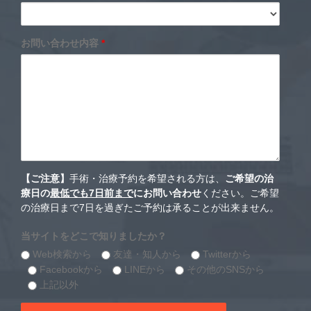
お問い合わせ内容
*
【ご注意】
手術・治療予約を希望される方は、
ご希望の治
療日の
最低でも7日前まで
にお問い合わせ
ください。ご希望
の治療日まで7日を過ぎたご予約は承ることが出来ません。
当サイトをどこで知りましたか？
Web検索から
友達・知人から
Twitterから
Facebookから
LINEから
その他のSNSから
上記以外