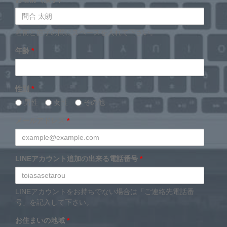
名前と苗字の間にスペースを入れて下さい。
年齢
*
性別
*
男性
女性
その他
メールアドレス
*
LINEアカウント追加の出来る電話番号
*
LINEアカウントをお持ちでない場合は「ご連絡先電話番
号」を記入して下さい。
お住まいの地域
*