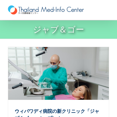
Skip
to
content
ジャブ＆ゴー
ウィパワディ病院の新クリニック「ジャ